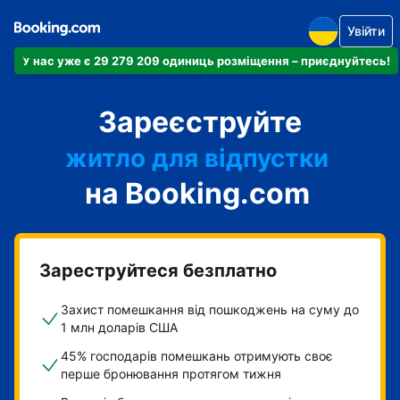
Увійти
У нас уже є 29 279 209 одиниць розміщення – приєднуйтесь!
апартаменти
Зареєструйте
готель
житло для відпустки
на Booking.com
гостьовий будинок
готель типу "ліжко і
сніданок"
Зареструйтеся безплатно
Захист помешкання від пошкоджень на суму до
1 млн доларів США
45% господарів помешкань отримують своє
перше бронювання протягом тижня