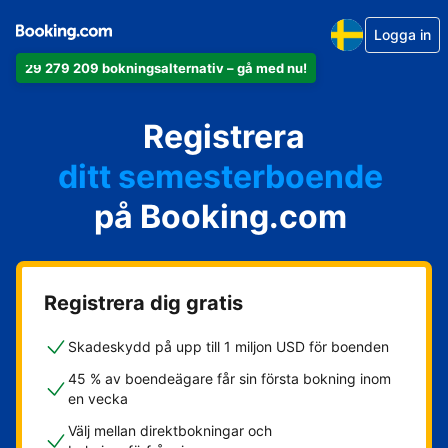
Logga in
29 279 209 bokningsalternativ – gå med nu!
din lägenhet
Registrera
ditt hotell
ditt semesterboende
på Booking.com
din camping
ditt B&B
Registrera dig gratis
Skadeskydd på upp till 1 miljon USD för boenden
45 % av boendeägare får sin första bokning inom
en vecka
Välj mellan direktbokningar och