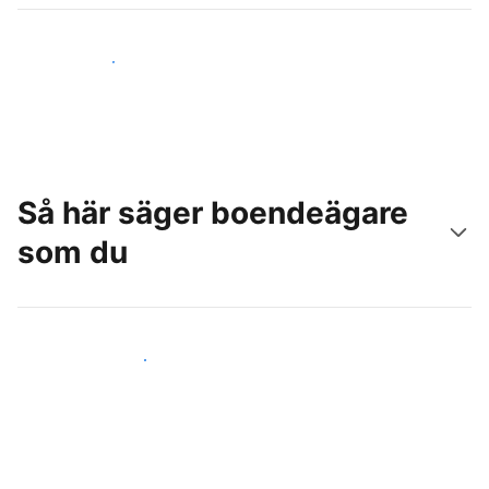
Nå nya gäster idag
Så här säger boendeägare
som du
Anslut dig till andra värdar