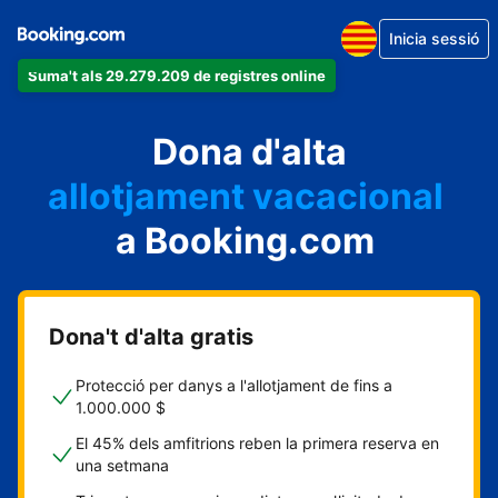
Inicia sessió
Suma't als 29.279.209 de registres online
un apartament
Dona d'alta
un hotel
allotjament vacacional
a Booking.com
un hostal
una casa rural
Dona't d'alta gratis
Protecció per danys a l'allotjament de fins a
1.000.000 $
El 45% dels amfitrions reben la primera reserva en
una setmana