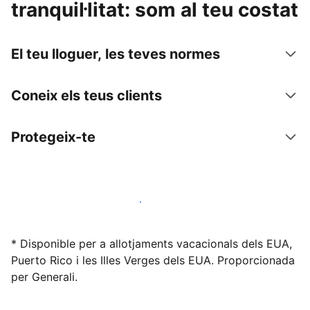
tranquil·litat: som al teu costat
El teu lloguer, les teves normes
Coneix els teus clients
Protegeix-te
Lloga l'allotjament amb nosaltres avui mateix
* Disponible per a allotjaments vacacionals dels EUA,
Puerto Rico i les Illes Verges dels EUA. Proporcionada
per Generali.