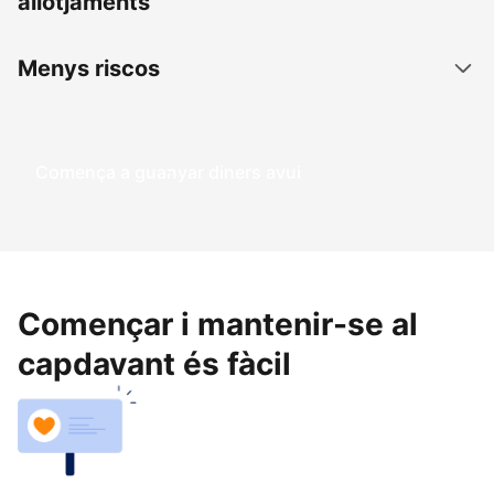
allotjaments
Menys riscos
Comença a guanyar diners avui
Començar i mantenir-se al
capdavant és fàcil