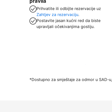
pravila
Prihvatite ili odbijte rezervacije uz
Zahtjev za rezervaciju
.
Postavite jasan kućni red da biste
upravljali očekivanjima gostiju.
Počnite primati goste putem naše platfo
*Dostupno za smještaje za odmor u SAD-u,