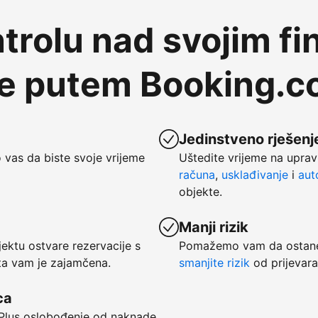
trolu nad svojim fi
te putem Booking.
Jedinstveno rješenje
vas da biste svoje vrijeme
Uštedite vrijeme na uprav
računa
,
usklađivanje
i
aut
objekte.
Manji rizik
ktu ostvare rezervacije s
Pomažemo vam da ostanet
ata vam je zajamčena.
smanjite rizik
od prijevara
ca
. Plus oslobođenje od naknade