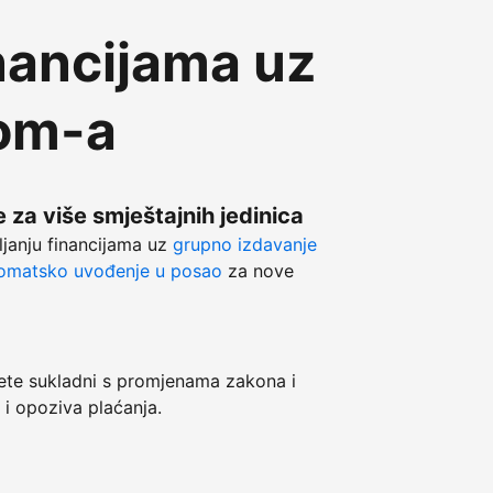
nancijama uz
com-a
 za više smještajnih jedinica
ljanju financijama uz
grupno izdavanje
omatsko uvođenje u posao
za nove
e sukladni s promjenama zakona i
 i opoziva plaćanja.