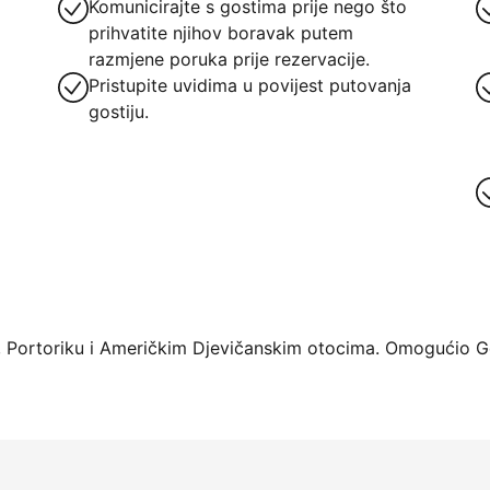
Komunicirajte s gostima prije nego što
prihvatite njihov boravak putem
razmjene poruka prije rezervacije.
Pristupite uvidima u povijest putovanja
gostiju.
rme već danas
 Portoriku i Američkim Djevičanskim otocima. Omogućio Ge