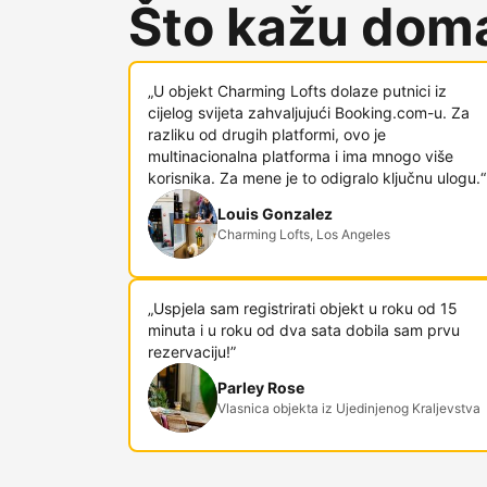
Što kažu doma
„U objekt Charming Lofts dolaze putnici iz
cijelog svijeta zahvaljujući Booking.com-u. Za
razliku od drugih platformi, ovo je
multinacionalna platforma i ima mnogo više
korisnika. Za mene je to odigralo ključnu ulogu.“
Louis Gonzalez
Charming Lofts, Los Angeles
„Uspjela sam registrirati objekt u roku od 15
minuta i u roku od dva sata dobila sam prvu
rezervaciju!”
Parley Rose
Vlasnica objekta iz Ujedinjenog Kraljevstva