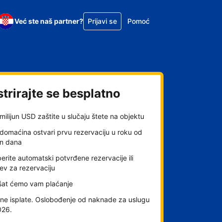
Već ste naš partner?
Prijavi se
Pomoć
trirajte se besplatno
milijun USD zaštite u slučaju štete na objektu
domaćina ostvari prvu rezervaciju u roku od
an dana
rite automatski potvrđene rezervacije ili
ev za rezervaciju
šat ćemo vam plaćanje
ne isplate. Oslobođenje od naknade za uslugu
026.