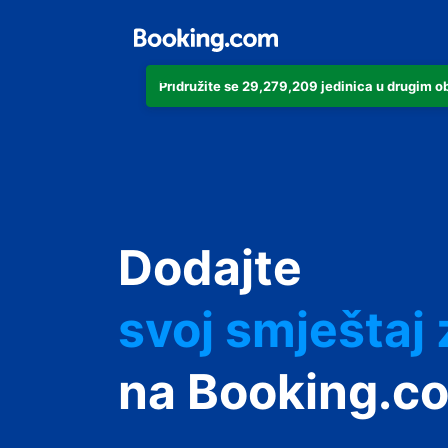
Pridružite se 29,279,209 jedinica u drugim 
svoj apartma
svoj hotel
Dodajte
svoj smještaj
svoj privatni 
na Booking.c
svoj smještaj