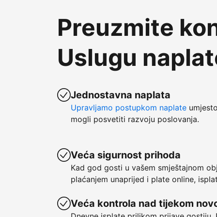
Preuzmite kon
Uslugu napla
Jednostavna naplata
Upravljamo postupkom naplate
umjesto 
mogli posvetiti razvoju poslovanja.
Veća sigurnost prihoda
Kad god gosti u vašem smještajnom obje
plaćanjem unaprijed i plate online, ispl
Veća kontrola nad tijekom nov
Dnevne isplate prilikom prijave gostiju