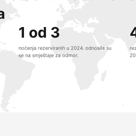
a
1 od 3
.
noćenja rezerviranih u 2024. odnosila su
re
se na smještaje za odmor.
20