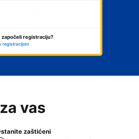
Započni odmah
 započeli registraciju?
s registracijom
 za vas
stanite zaštićeni