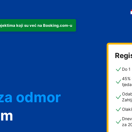
objektima koji su već na Booking.com-u
n
Regis
Do 1 
45% 
 za odmor
tjed
Odabe
Zahtj
smještaj
om
Olak
Dnev
 s doručkom
za 2