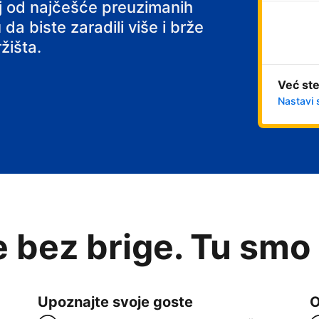
noj od najčešće preuzimanih
 da biste zaradili više i brže
žišta.
Već ste
Nastavi 
e bez brige. Tu smo
Upoznajte svoje goste
O