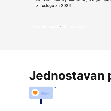
za uslugu za 2026.
Počnite zarađivati već ​​danas
Jednostavan p