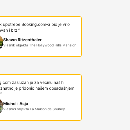
k upotrebe Booking.com-a bio je vrlo
van i brz.”
Shawn Ritzenthaler
Vlasnik objekta The Hollywood Hills Mansion
g.com zaslužan je za većinu naših
 i znatno je pridonio našem dosadašnjem
”
Michel i Asja
Vlasnici objekta La Maison de Souhey