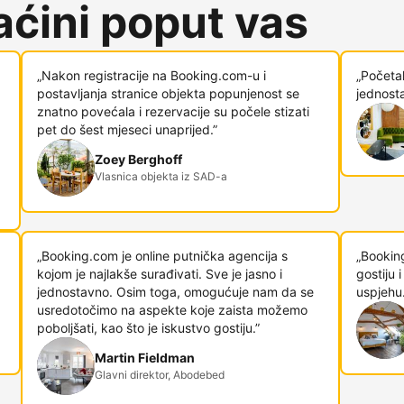
ćini poput vas
„Nakon registracije na Booking.com-u i
„Početa
postavljanja stranice objekta popunjenost se
jednosta
znatno povećala i rezervacije su počele stizati
pet do šest mjeseci unaprijed.”
Zoey Berghoff
Vlasnica objekta iz SAD-a
„Booking.com je online putnička agencija s
„Bookin
kojom je najlakše surađivati. Sve je jasno i
gostiju
jednostavno. Osim toga, omogućuje nam da se
uspjehu.
usredotočimo na aspekte koje zaista možemo
poboljšati, kao što je iskustvo gostiju.”
Martin Fieldman
Glavni direktor, Abodebed