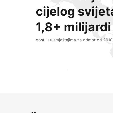
cijelog svijet
1,8+ milijardi
gostiju u smještajima za odmor od 2010
Doprite do novih gostiju već danas