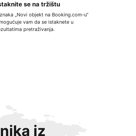
staknite se na tržištu
znaka „Novi objekt na Booking.com-u“
mogućuje vam da se istaknete u
ezultatima pretraživanja.
nika iz