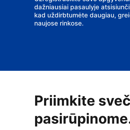
dažniausiai pasaulyje atsisiunč
namus
kad uždirbtumėte daugiau, greiči
naujose rinkose.
Priimkite sve
pasirūpinome