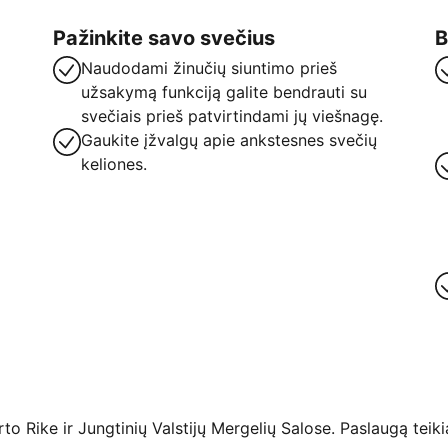
Pažinkite savo svečius
B
Naudodami žinučių siuntimo prieš
užsakymą funkciją galite bendrauti su
svečiais prieš patvirtindami jų viešnagę.
Gaukite įžvalgų apie ankstesnes svečių
keliones.
 Rike ir Jungtinių Valstijų Mergelių Salose. Paslaugą teikia