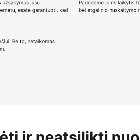
s užsakymus jūsų
Padedame jums laikytis te
ternetu, esate garantuoti, kad
bei atgalinio nuskaitymo r
ečiui. Be to, netaikomas
 m.
ti ir neatsilikti nu