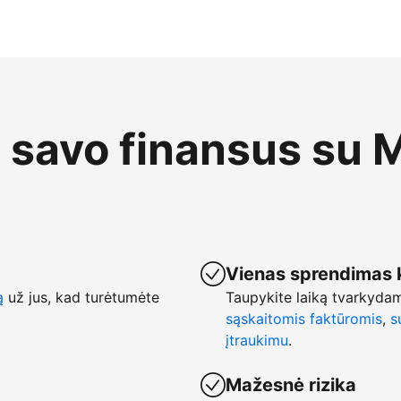
e savo finansus su 
Vienas sprendimas 
ą
už jus, kad turėtumėte
Taupykite laiką tvarkyda
sąskaitomis faktūromis
,
s
įtraukimu
.
Mažesnė rizika