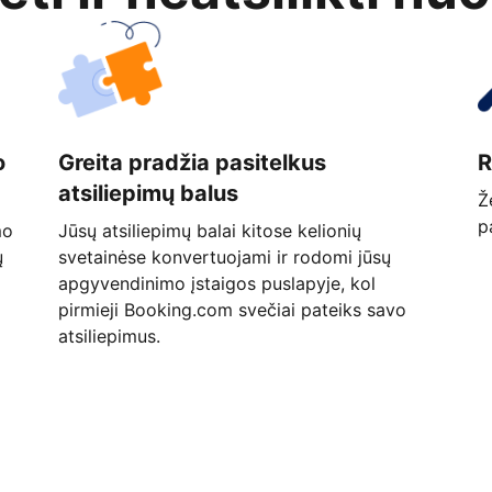
o
Greita pradžia pasitelkus
R
atsiliepimų balus
Ž
p
mo
Jūsų atsiliepimų balai kitose kelionių
ų
svetainėse konvertuojami ir rodomi jūsų
apgyvendinimo įstaigos puslapyje, kol
pirmieji Booking.com svečiai pateiks savo
atsiliepimus.