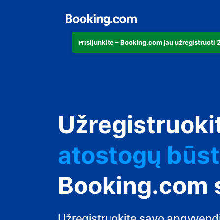
Prisijunkite – Booking.com jau užregistruoti
apartamentu
Užregistruoki
viešbutį
atostogų būs
svečių namus
Booking.com 
nakvynės su p
Užregistruokite savo apgyvendi