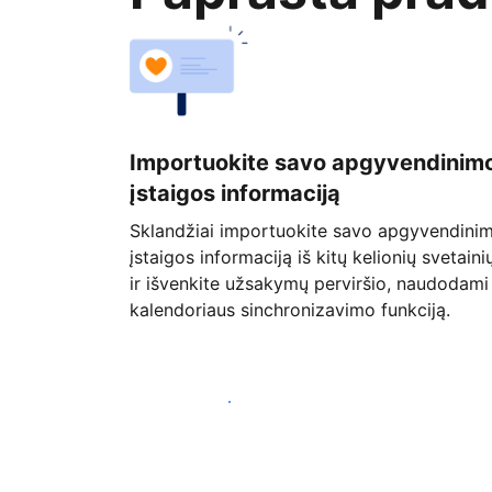
Importuokite savo apgyvendinim
įstaigos informaciją
Sklandžiai importuokite savo apgyvendini
įstaigos informaciją iš kitų kelionių svetaini
ir išvenkite užsakymų perviršio, naudodami
kalendoriaus sinchronizavimo funkciją.
Pradėti jau šiandien