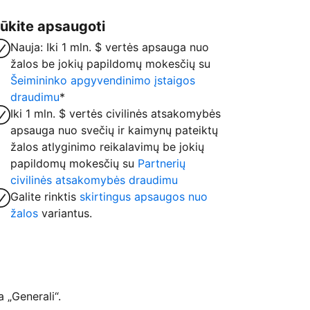
ūkite apsaugoti
Nauja: Iki 1 mln. $ vertės apsauga nuo
žalos be jokių papildomų mokesčių su
Šeimininko apgyvendinimo įstaigos
draudimu
*
Iki 1 mln. $ vertės civilinės atsakomybės
apsauga nuo svečių ir kaimynų pateiktų
žalos atlyginimo reikalavimų be jokių
papildomų mokesčių su
Partnerių
civilinės atsakomybės draudimu
Galite rinktis
skirtingus apsaugos nuo
žalos
variantus.
 „Generali“.