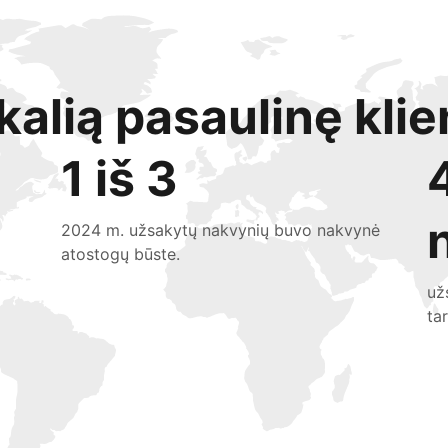
kalią pasaulinę klie
1 iš 3
2024 m. užsakytų nakvynių buvo nakvynė
atostogų būste.
už
ta