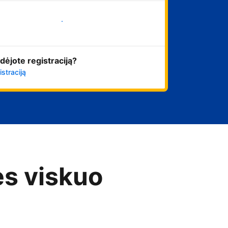
Pradėti
dėjote registraciją?
istraciją
es viskuo