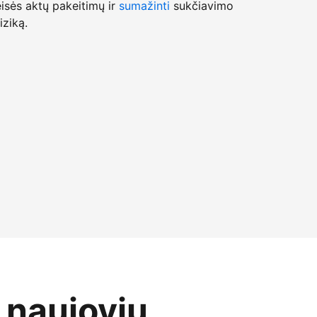
isės aktų pakeitimų ir
sumažinti
sukčiavimo
iziką.
o naujovių