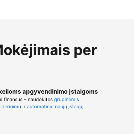
Mokėjimais per
kelioms apgyvendinimo įstaigoms
mi finansus – naudokitės
grupinėmis
uderinimu
ir
automatiniu naujų įstaigų