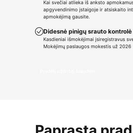
Kai svečiai atlieka iš anksto apmokamu
apgyvendinimo įstaigoje ir atsiskaito in
apmokėjimą gausite.
Didesnė pinigų srauto kontrolė
Kasdieniai išmokėjimai įsiregistravus sv
Mokėjimų paslaugos mokestis už 2026
Pradėti uždirbti šiandien
Paprasta pradė