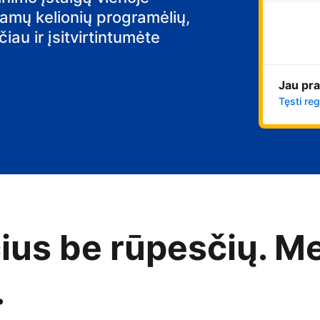
iamų kelionių programėlių,
au ir įsitvirtintumėte
Jau pra
Tęsti reg
čius be rūpesčių. M
.