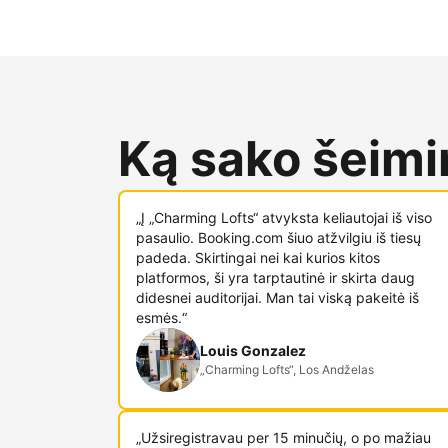
Ką sako šeimin
„Į „Charming Lofts“ atvyksta keliautojai iš viso
pasaulio. Booking.com šiuo atžvilgiu iš tiesų
padeda. Skirtingai nei kai kurios kitos
platformos, ši yra tarptautinė ir skirta daug
didesnei auditorijai. Man tai viską pakeitė iš
esmės.“
Louis Gonzalez
„Charming Lofts“, Los Andželas
„Užsiregistravau per 15 minučių, o po mažiau