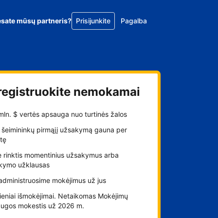
esate mūsų partneris?
Prisijunkite
Pagalba
registruokite nemokamai
 mln. $ vertės apsauga nuo turtinės žalos
 šeimininkų pirmąjį užsakymą gauna per
tę
e rinktis momentinius užsakymus arba
kymo užklausas
administruosime mokėjimus už jus
ieniai išmokėjimai. Netaikomas Mokėjimų
augos mokestis už 2026 m.