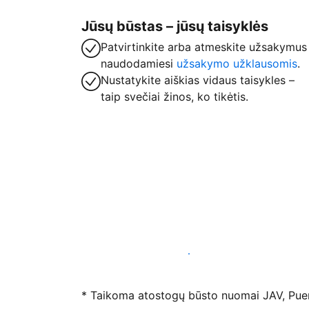
Jūsų būstas – jūsų taisyklės
Patvirtinkite arba atmeskite užsakymus
naudodamiesi
užsakymo užklausomis
.
Nustatykite aiškias vidaus taisykles –
taip svečiai žinos, ko tikėtis.
Registruotis mūsų platformoje dabar
* Taikoma atostogų būsto nuomai JAV, Puerto