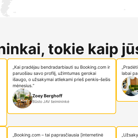
inkai, tokie kaip jū
„Kai pradėjau bendradarbiauti su Booking.com ir
„Pradėt
paruošiau savo profilį, užimtumas gerokai
labai pa
išaugo, o užsakymai atliekami prieš penkis–šešis
mėnesius.“
Zoey Berghoff
Būsto JAV šeimininkė
„Booking.com – tai paprasčiausia [internetinė
„Užsaky