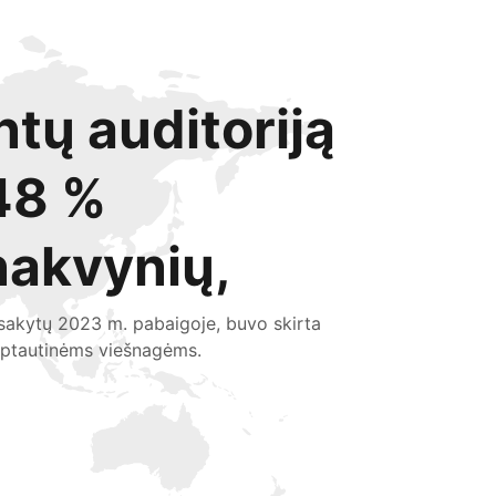
ntų auditoriją
48 %
nakvynių,
sakytų 2023 m. pabaigoje, buvo skirta
rptautinėms viešnagėms.