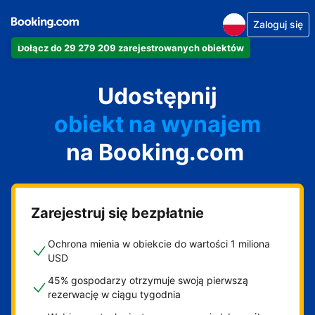
Zaloguj się
Dołącz do 29 279 209 zarejestrowanych obiektów
apartament
Udostępnij
hotel
obiekt na wynajem
na Booking.com
wakacyjny
pensjonat
obiekt B&B
Zarejestruj się bezpłatnie
Ochrona mienia w obiekcie do wartości 1 miliona
USD
45% gospodarzy otrzymuje swoją pierwszą
rezerwację w ciągu tygodnia