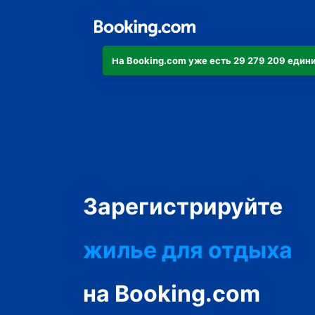
На Booking.com уже есть 29 279 209 еди
апартаменты/кварт
Зарегистрируйте
отель
жилье для отдыха
гостевой дом
на Booking.com