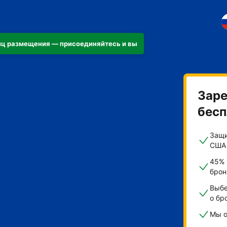
ниц размещения — присоединяйтесь и вы
Заре
бесп
иру
Защи
США
45% 
брон
Выбе
о бр
Мы о