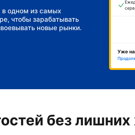
Ежед
серв
 в одном из самых
ре, чтобы зарабатывать
авоевывать новые рынки.
Уже на
Продол
остей без лишних 