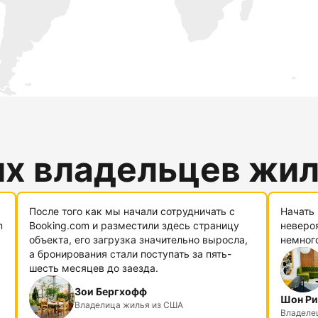
их владельцев жи
После того как мы начали сотрудничать с
Начать 
m
Booking.com и разместили здесь страницу
невероя
объекта, его загрузка значительно выросла,
немног
а бронирования стали поступать за пять-
шесть месяцев до заезда.
Зои Бергхофф
Шон Ри
Владелица жилья из США
Владелец