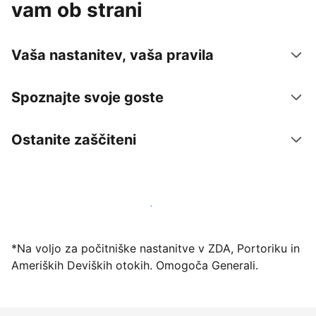
vam ob strani
Vaša nastanitev, vaša pravila
Spoznajte svoje goste
Ostanite zaščiteni
Danes ponudite nastanitev prek naše platforme
*Na voljo za počitniške nastanitve v ZDA, Portoriku in
Ameriških Deviških otokih. Omogoča Generali.