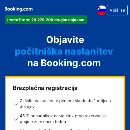
Vpiši se
Pridružite se 29.279.209 drugim objavam
svoj apartma
svoj hotel
Objavite
počitniška nastanitev
na Booking.com
svoje gostišče
svoj B&B
Brezplačna registracija
Zaščita nastanitve v primeru škode do 1 milijona
dolarjev
45 % ponudnikov nastanitev prvo rezervacijo
prejme že v enem tednu