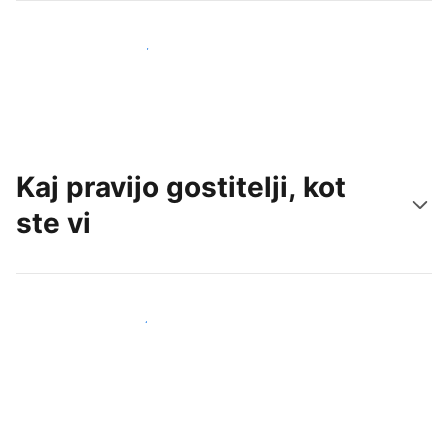
Pridobite nove goste še danes
Kaj pravijo gostitelji, kot
ste vi
Pridruži se drugim gostiteljem