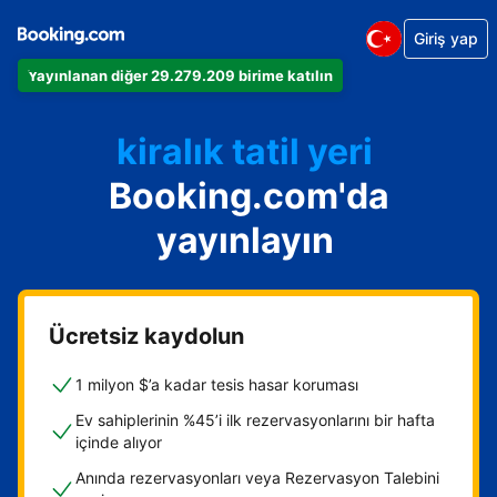
Giriş yap
Dairenizi
Yayınlanan diğer 29.279.209 birime katılın
Otelinizi
kiralık tatil yeri
Booking.com'da
Konukevinizi
Oda ve kahvaltı tesisinizi
yayınlayın
Ücretsiz kaydolun
1 milyon $’a kadar tesis hasar koruması
Ev sahiplerinin %45’i ilk rezervasyonlarını bir hafta
içinde alıyor
Anında rezervasyonları veya Rezervasyon Talebini