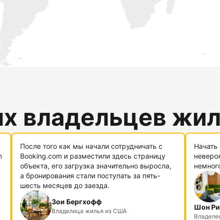
их владельцев жи
После того как мы начали сотрудничать с
Начать 
m
Booking.com и разместили здесь страницу
невероя
объекта, его загрузка значительно выросла,
немног
а бронирования стали поступать за пять-
шесть месяцев до заезда.
Зои Бергхофф
Шон Ри
Владелица жилья из США
Владелец