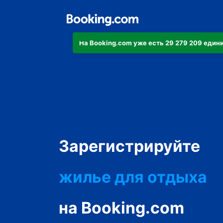
На Booking.com уже есть 29 279 209 еди
апартаменты/кварт
Зарегистрируйте
отель
жилье для отдыха
гостевой дом
на Booking.com