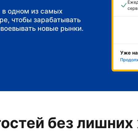
Ежед
серв
 в одном из самых
ре, чтобы зарабатывать
авоевывать новые рынки.
Уже на
Продол
остей без лишних 