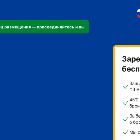
ниц размещения — присоединяйтесь и вы
Заре
бесп
иру
Защи
США
45% 
брон
Выбе
о бр
Мы о