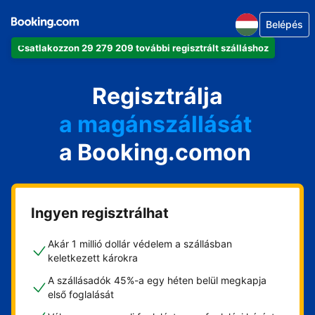
Belépés
Csatlakozzon 29 279 209 további regisztrált szálláshoz
az apartmanját
a szállodáját
Regisztrálja
a magánszállását
a Booking.comon
a vendégházát
a házát
Ingyen regisztrálhat
Akár 1 millió dollár védelem a szállásban
keletkezett károkra
A szállásadók 45%-a egy héten belül megkapja
első foglalását