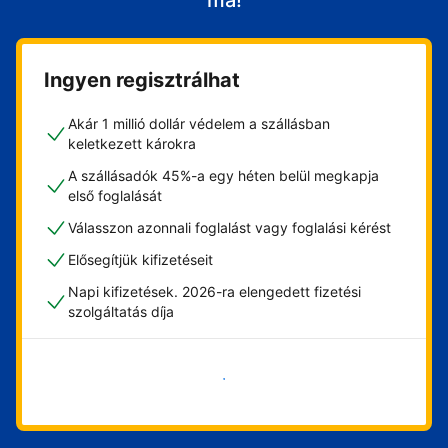
ma!
Ingyen regisztrálhat
Akár 1 millió dollár védelem a szállásban
keletkezett károkra
A szállásadók 45%-a egy héten belül megkapja
első foglalását
Válasszon azonnali foglalást vagy foglalási kérést
Elősegítjük kifizetéseit
Napi kifizetések. 2026-ra elengedett fizetési
szolgáltatás díja
Vágjon bele most