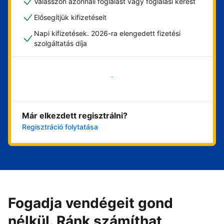
Válasszon azonnali foglalást vagy foglalási kérést
Elősegítjük kifizetéseit
Napi kifizetések. 2026-ra elengedett fizetési
szolgáltatás díja
Vágjon bele most
Már elkezdett regisztrálni?
Regisztráció folytatása
Fogadja vendégeit gond
nélkül. Ránk számíthat