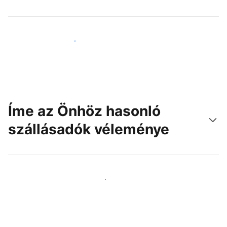
Érjen el új vendégeket még ma
Íme az Önhöz hasonló
szállásadók véleménye
Csatlakozzon Önhöz hasonló szállásadókhoz