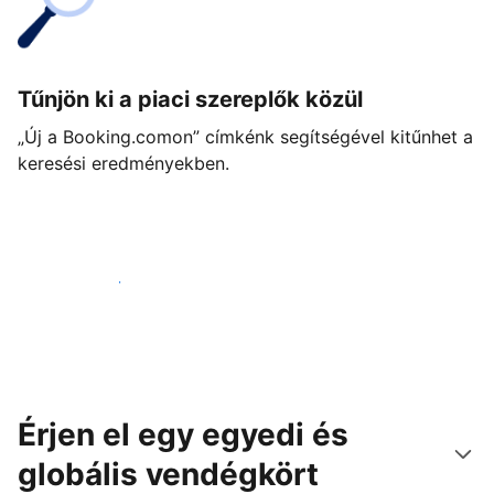
Tűnjön ki a piaci szereplők közül
„Új a Booking.comon” címkénk segítségével kitűnhet a
keresési eredményekben.
Vágjon bele még ma
Érjen el egy egyedi és
globális vendégkört