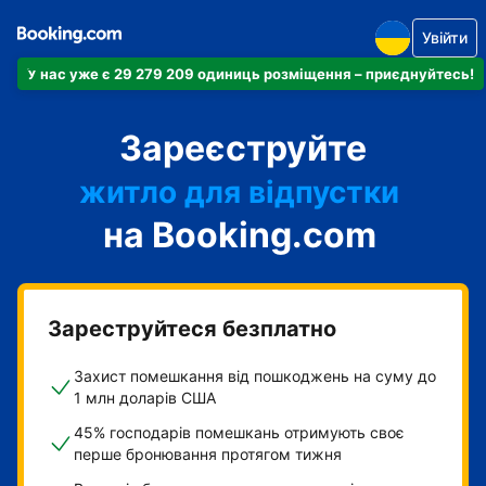
Увійти
У нас уже є 29 279 209 одиниць розміщення – приєднуйтесь!
апартаменти
Зареєструйте
готель
житло для відпустки
на Booking.com
гостьовий будинок
готель типу "ліжко і
сніданок"
Зареструйтеся безплатно
Захист помешкання від пошкоджень на суму до
1 млн доларів США
45% господарів помешкань отримують своє
перше бронювання протягом тижня