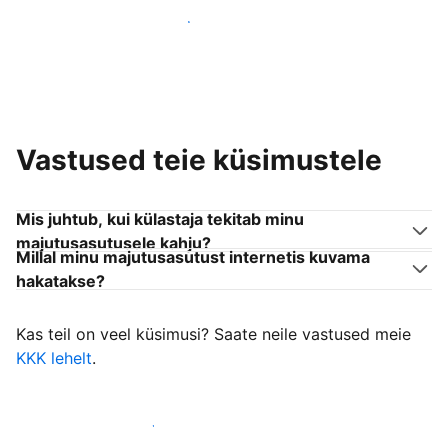
Liitu endaga sarnanevate võõrustajatega
Vastused teie küsimustele
Mis juhtub, kui külastaja tekitab minu
majutusasutusele kahju?
Millal minu majutusasutust internetis kuvama
hakatakse?
Kas teil on veel küsimusi? Saate neile vastused meie
KKK lehelt
.
Alusta külastajate vastuvõtmist