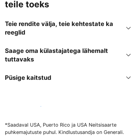
teile toeks
Teie rendite välja, teie kehtestate ka
reeglid
Saage oma külastajatega lähemalt
tuttavaks
Püsige kaitstud
Võõrusta meiega juba täna
*Saadaval USA, Puerto Rico ja USA Neitsisaarte
puhkemajutuste puhul. Kindlustusandja on Generali.