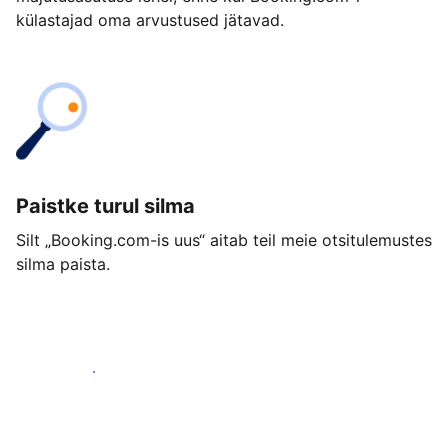
külastajad oma arvustused jätavad.
Paistke turul silma
Silt „Booking.com-is uus“ aitab teil meie otsitulemustes
silma paista.
Alusta juba täna