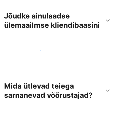
Jõudke ainulaadse
ülemaailmse kliendibaasini
Jõua juba täna uute külastajateni
Mida ütlevad teiega
sarnanevad võõrustajad?