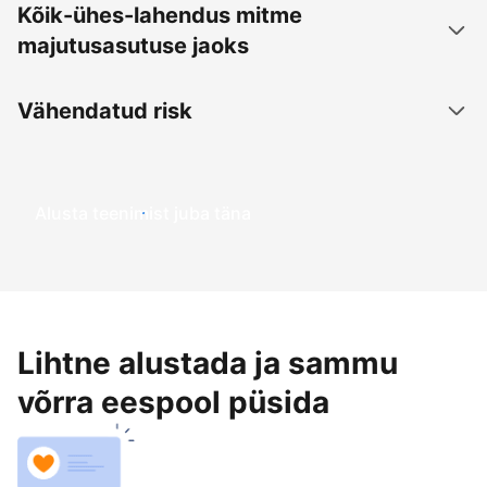
Kõik-ühes-lahendus mitme
majutusasutuse jaoks
Vähendatud risk
Alusta teenimist juba täna
Lihtne alustada ja sammu
võrra eespool püsida