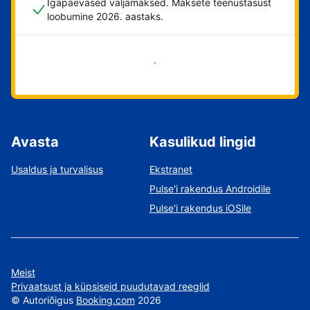
Igapäevased väljamaksed. Maksete teenustasust
loobumine 2026. aastaks.
Alusta kohe
Avasta
Kasulikud lingid
Usaldus ja turvalisus
Ekstranet
Pulse'i rakendus Androidile
Pulse'i rakendus iOSile
Meist
Privaatsust ja küpsiseid puudutavad reeglid
©
Autoriõigus
Booking.com
2026