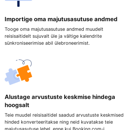
Importige oma majutusasutuse andmed
Tooge oma majutusasutuse andmed muudelt
reisisaitidelt sujuvalt üle ja vältige kalendrite
sünkroniseerimise abil ülebroneerimist.
Alustage arvustuste keskmise hindega
hoogsalt
Teie muudel reisisaitidel saadud arvustuste keskmised
hinded konverteeritakse ning neid kuvatakse teie
majutusasutuse lehel, enne kui Booking.com-i