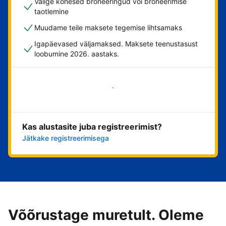
Valige kohesed broneeringud või broneerimise
taotlemine
Muudame teile maksete tegemise lihtsamaks
Igapäevased väljamaksed. Maksete teenustasust
loobumine 2026. aastaks.
Alusta kohe
Kas alustasite juba registreerimist?
Jätkake registreerimisega
Võõrustage muretult. Oleme