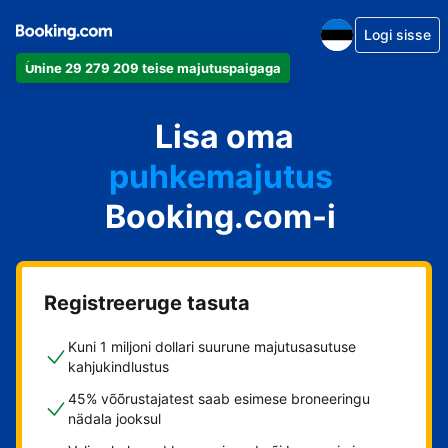
Logi sisse
Ühine 29 279 209 teise majutuspaigaga
apartement
Lisa oma
hotell
puhkemajutus
Booking.com-i
külalistemaja
hostel
Registreeruge tasuta
Kuni 1 miljoni dollari suurune majutusasutuse
kahjukindlustus
45% võõrustajatest saab esimese broneeringu
nädala jooksul