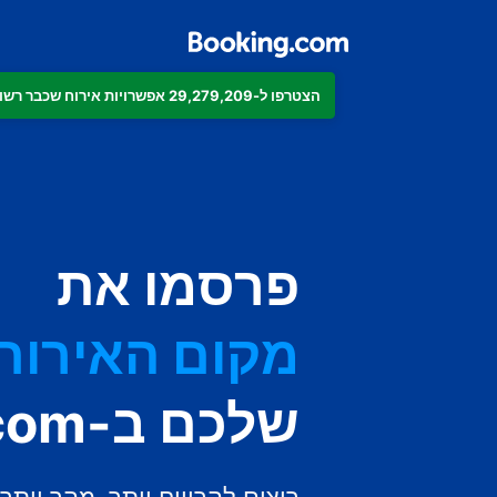
הצטרפו ל-29,279,209 אפשרויות אירוח שכבר רשומות ב-Booking.com
הדירה
המלון
פרסמו את
מקום האירוח 
שלכם ב-Booking.com
בית ההארחה
ה-B&B