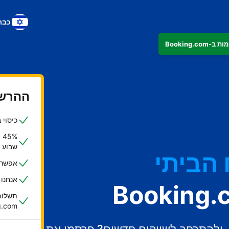
כבר
ההרשמ
כיסוי ביטוחי ש
%
שבוע
הביתי
אפשרות
אנחנו
תשלומי
oking.com