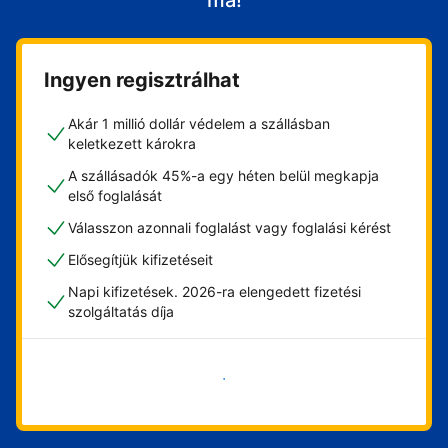
ma!
Ingyen regisztrálhat
Akár 1 millió dollár védelem a szállásban
keletkezett károkra
A szállásadók 45%-a egy héten belül megkapja
első foglalását
Válasszon azonnali foglalást vagy foglalási kérést
Elősegítjük kifizetéseit
Napi kifizetések. 2026-ra elengedett fizetési
szolgáltatás díja
Vágjon bele most