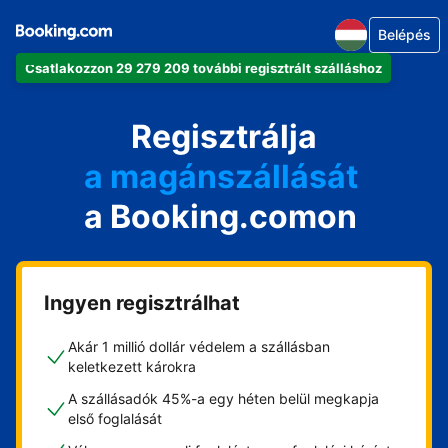
Belépés
Csatlakozzon 29 279 209 további regisztrált szálláshoz
az apartmanját
a szállodáját
Regisztrálja
a magánszállását
a Booking.comon
a vendégházát
a házát
Ingyen regisztrálhat
Akár 1 millió dollár védelem a szállásban
keletkezett károkra
A szállásadók 45%-a egy héten belül megkapja
első foglalását