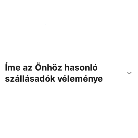
Érjen el új vendégeket még ma
Íme az Önhöz hasonló
szállásadók véleménye
Csatlakozzon Önhöz hasonló szállásadókhoz