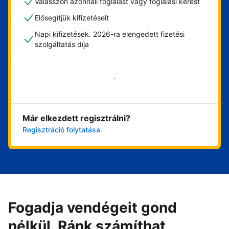
Válasszon azonnali foglalást vagy foglalási kérést
Elősegítjük kifizetéseit
Napi kifizetések. 2026-ra elengedett fizetési
szolgáltatás díja
Vágjon bele most
Már elkezdett regisztrálni?
Regisztráció folytatása
Fogadja vendégeit gond
nélkül. Ránk számíthat