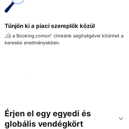
Tűnjön ki a piaci szereplők közül
„Új a Booking.comon” címkénk segítségével kitűnhet a
keresési eredményekben.
Vágjon bele még ma
Érjen el egy egyedi és
globális vendégkört