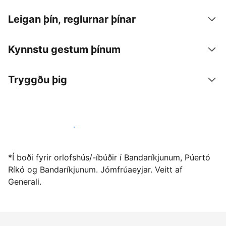
Leigan þín, reglurnar þínar
Kynnstu gestum þínum
Tryggðu þig
Vertu gestgjafi hjá okkur í dag
*Í boði fyrir orlofshús/-íbúðir í Bandaríkjunum, Púertó
Ríkó og Bandaríkjunum. Jómfrúaeyjar. Veitt af
Generali.