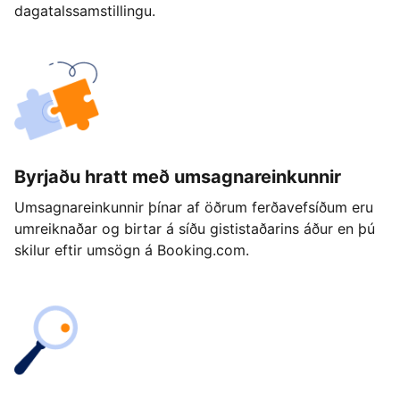
dagatalssamstillingu.
Byrjaðu hratt með umsagnareinkunnir
Umsagnareinkunnir þínar af öðrum ferðavefsíðum eru
umreiknaðar og birtar á síðu gististaðarins áður en þú
skilur eftir umsögn á Booking.com.