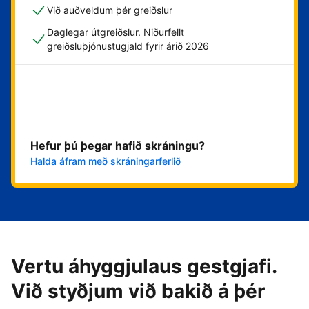
Við auðveldum þér greiðslur
Daglegar útgreiðslur. Niðurfellt
greiðsluþjónustugjald fyrir árið 2026
Byrja núna
Hefur þú þegar hafið skráningu?
Halda áfram með skráningarferlið
Vertu áhyggjulaus gestgjafi.
Við styðjum við bakið á þér