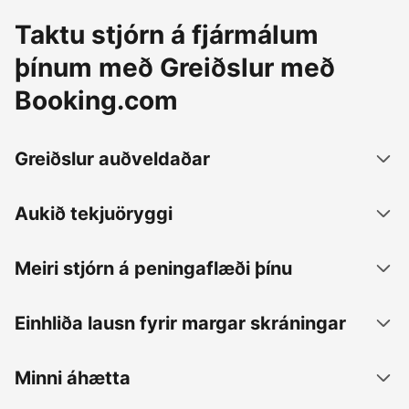
Taktu stjórn á fjármálum
þínum með Greiðslur með
Booking.com
Greiðslur auðveldaðar
Aukið tekjuöryggi
Meiri stjórn á peningaflæði þínu
Einhliða lausn fyrir margar skráningar
Minni áhætta