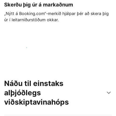
Skerðu þig úr á markaðnum
„Nýtt á Booking.com“-merkið hjálpar þér að skera þig
úr í leitarniðurstöðum okkar.
Byrjaðu strax í dag
Náðu til einstaks
alþjóðlegs
viðskiptavinahóps