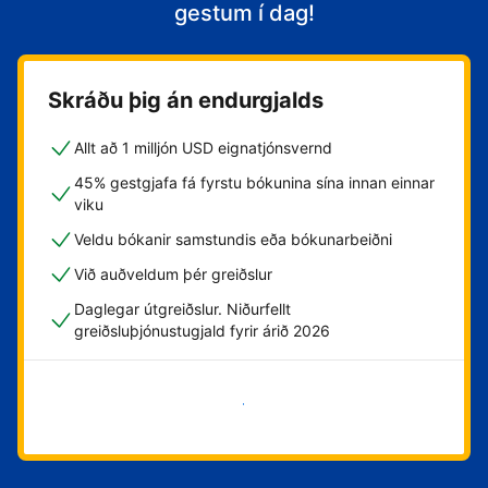
gestum í dag!
Skráðu þig án endurgjalds
Allt að 1 milljón USD eignatjónsvernd
45% gestgjafa fá fyrstu bókunina sína innan einnar
viku
Veldu bókanir samstundis eða bókunarbeiðni
Við auðveldum þér greiðslur
Daglegar útgreiðslur. Niðurfellt
greiðsluþjónustugjald fyrir árið 2026
Byrja núna