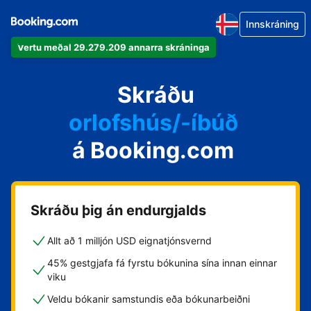
Innskráning
Vertu meðal 29.279.209 annarra skráninga
íbúðina þína
hótelið þitt
Skráðu
orlofshús/-íbúð
gistihúsið þitt
á Booking.com
gistiheimilið þitt
Skráðu þig án endurgjalds
Allt að 1 milljón USD eignatjónsvernd
45% gestgjafa fá fyrstu bókunina sína innan einnar
viku
Veldu bókanir samstundis eða bókunarbeiðni