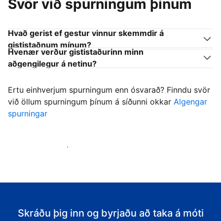
Svör við spurningum þínum
Hvað gerist ef gestur vinnur skemmdir á
gististaðnum mínum?
Hvenær verður gististaðurinn minn
aðgengilegur á netinu?
Ertu einhverjum spurningum enn ósvarað? Finndu svör
við öllum spurningum þínum á síðunni okkar
Algengar
spurningar
Byrja að taka á móti gestum
Skráðu þig inn og byrjaðu að taka á móti