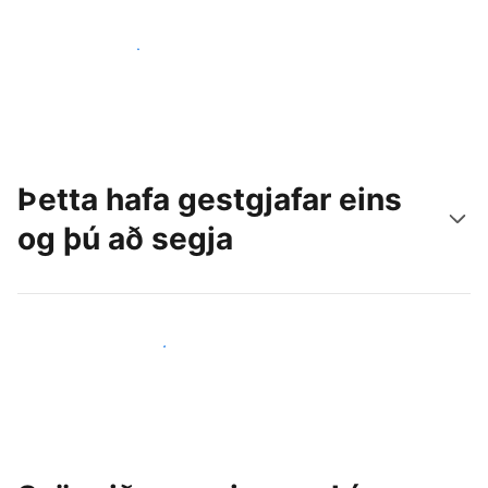
Náðu til nýrra gesta í dag
Þetta hafa gestgjafar eins
og þú að segja
Ganga til liðs við aðra gestgjafa