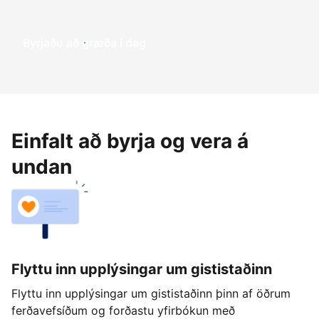
Byrjaðu að græða í dag
Einfalt að byrja og vera á
undan
Flyttu inn upplýsingar um gististaðinn
Flyttu inn upplýsingar um gististaðinn þinn af öðrum
ferðavefsíðum og forðastu yfirbókun með