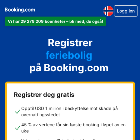
Logg inn
Vi har 29 279 209 boenheter – bli med, du også!
leiligheten din
hotellet ditt
Registrer
feriebolig
gjestgiveriet ditt
på Booking.com
rorbua di
Registrer deg gratis
Opptil USD 1 million i beskyttelse mot skade på
overnattingsstedet
45 % av vertene får sin første booking i løpet av en
uke