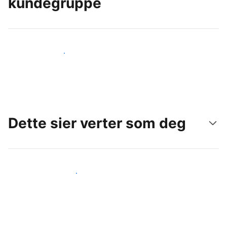
kundegruppe
Nå ut til nye gjester i dag
Dette sier verter som deg
Gjør som andre verter som deg