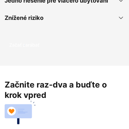
Jedno riešenie pre viacero ubytovaní
Znížené riziko
Začať zarábať
Začnite raz-dva a buďte o
krok vpred