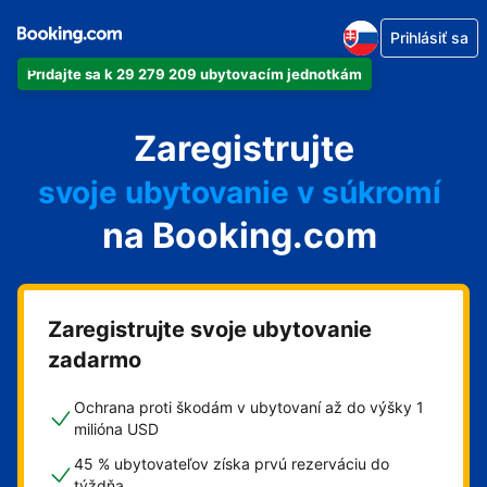
Prihlásiť sa
Pridajte sa k 29 279 209 ubytovacím jednotkám
svoj apartmán
Zaregistrujte
svoj hotel
svoje ubytovanie v súkromí
na Booking.com
svoj penzión
svoje bed and breakfast
Zaregistrujte svoje ubytovanie
zadarmo
Ochrana proti škodám v ubytovaní až do výšky 1
milióna USD
45 % ubytovateľov získa prvú rezerváciu do
týždňa