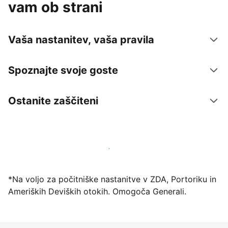
vam ob strani
Vaša nastanitev, vaša pravila
Spoznajte svoje goste
Ostanite zaščiteni
Danes ponudite nastanitev prek naše platforme
*Na voljo za počitniške nastanitve v ZDA, Portoriku in
Ameriških Deviških otokih. Omogoča Generali.