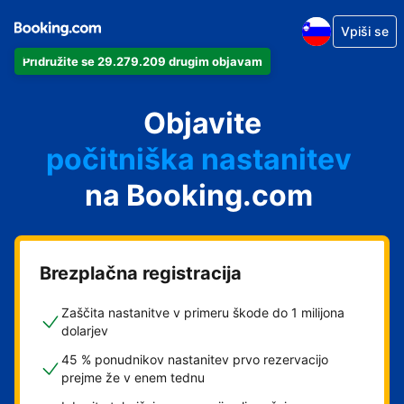
Vpiši se
Pridružite se 29.279.209 drugim objavam
svoj apartma
svoj hotel
Objavite
počitniška nastanitev
na Booking.com
svoje gostišče
svoj B&B
Brezplačna registracija
Zaščita nastanitve v primeru škode do 1 milijona
dolarjev
45 % ponudnikov nastanitev prvo rezervacijo
prejme že v enem tednu