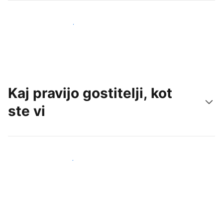
Pridobite nove goste še danes
Kaj pravijo gostitelji, kot
ste vi
Pridruži se drugim gostiteljem