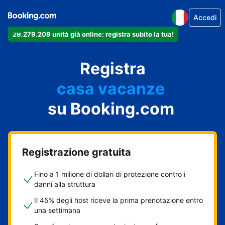
Accedi
29.279.209 unità già online: registra subito la tua!
il tuo appartamento
il tuo hotel
Registra
casa vacanze
la tua guest house
su Booking.com
il tuo B&B
Registrazione gratuita
Fino a 1 milione di dollari di protezione contro i
danni alla struttura
Il 45% degli host riceve la prima prenotazione entro
una settimana