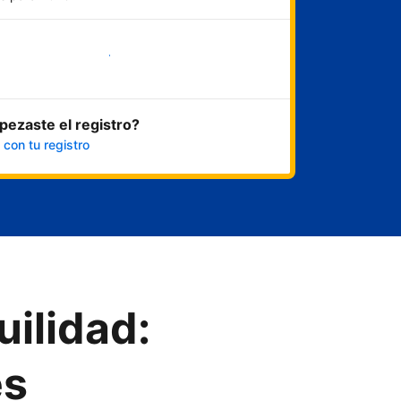
Empezar ahora
ezaste el registro?
 con tu registro
uilidad:
es