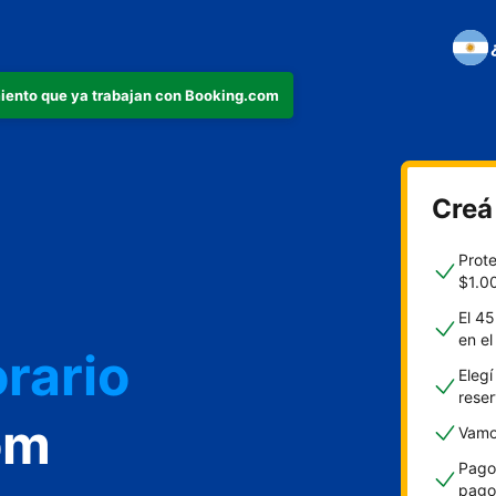
iento que ya trabajan con Booking.com
Creá
o
Prot
$1.0
El 45
en e
rario
Elegí
rese
om
Vamos
Pagos
pago