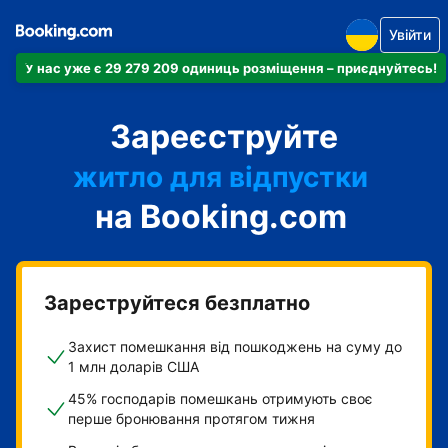
Увійти
У нас уже є 29 279 209 одиниць розміщення – приєднуйтесь!
апартаменти
Зареєструйте
готель
житло для відпустки
на Booking.com
гостьовий будинок
готель типу "ліжко і
сніданок"
Зареструйтеся безплатно
Захист помешкання від пошкоджень на суму до
1 млн доларів США
45% господарів помешкань отримують своє
перше бронювання протягом тижня