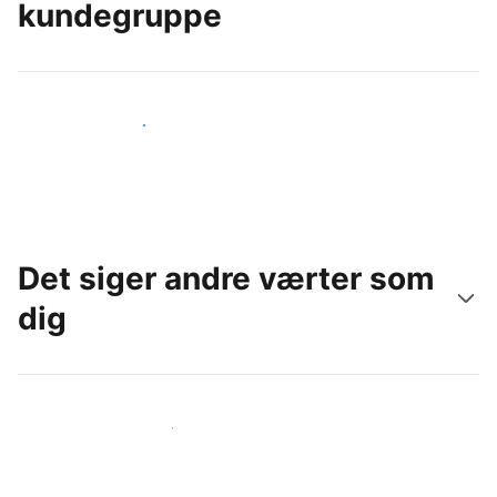
kundegruppe
Nå ud til nye gæster i dag
Det siger andre værter som
dig
Slut dig til andre værter som dig