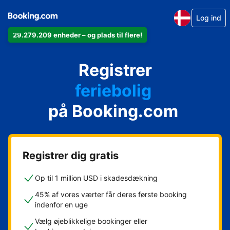
Log ind
29.279.209 enheder – og plads til flere!
din lejlighed
Registrer
dit hotel
feriebolig
på Booking.com
dit pensionat
dit bed & breakfast
Registrer dig gratis
Op til 1 million USD i skadesdækning
45% af vores værter får deres første booking
indenfor en uge
Vælg øjeblikkelige bookinger eller