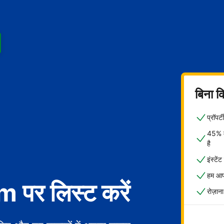
बिना क
प्रॉपर
45% मे
है
इंस्टें
हम आपक
पर लिस्ट करें
रोज़ाना