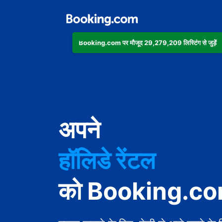
Booking.com पर मौजूद 29,279,209 लिस्टिंग से जुड़ें
अपार्टमेंट
होटल
अपने
हॉलिडे रेंटल
गेस्ट हाउस
को Booking.com 
बेड एंड ब्रेकफ़ास्ट