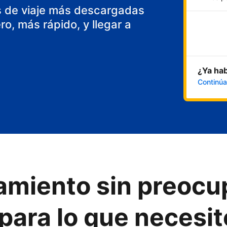
s de viaje más descargadas
o, más rápido, y llegar a
¿Ya hab
Continúa
ojamiento sin preoc
para lo que necesit