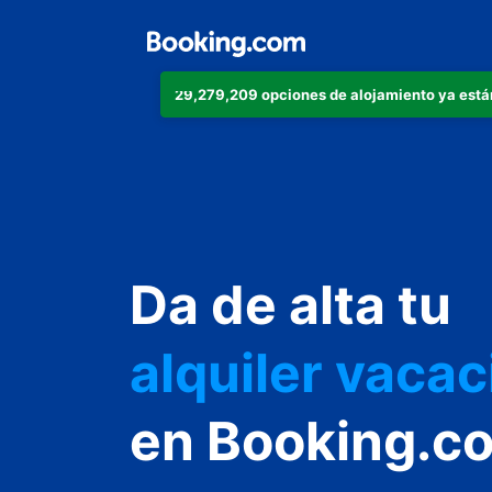
29,279,209 opciones de alojamiento ya está
apartamento
Da de alta tu
hotel
alquiler vacac
hostal o pens
en Booking.c