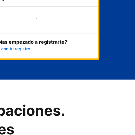
Empieza ahora
ías empezado a registrarte?
 con tu registro
upaciones.
es