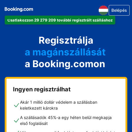
Belépés
Csatlakozzon 29 279 209 további regisztrált szálláshoz
az apartmanját
a szállodáját
Regisztrálja
a magánszállását
a Booking.comon
a vendégházát
a házát
Ingyen regisztrálhat
Akár 1 millió dollár védelem a szállásban
keletkezett károkra
A szállásadók 45%-a egy héten belül megkapja
első foglalását