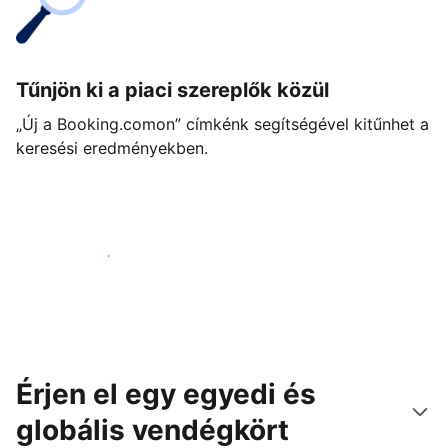
Tűnjön ki a piaci szereplők közül
„Új a Booking.comon” címkénk segítségével kitűnhet a
keresési eredményekben.
Vágjon bele még ma
Érjen el egy egyedi és
globális vendégkört