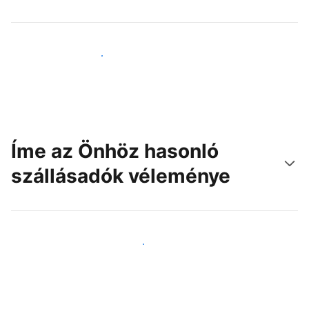
Érjen el új vendégeket még ma
Íme az Önhöz hasonló
szállásadók véleménye
Csatlakozzon Önhöz hasonló szállásadókhoz