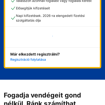
Válasszon azonnali foglalást vagy foglalási kérést
Elősegítjük kifizetéseit
Napi kifizetések. 2026-ra elengedett fizetési
szolgáltatás díja
Vágjon bele most
Már elkezdett regisztrálni?
Regisztráció folytatása
Fogadja vendégeit gond
nélkül. Ránk számíthat