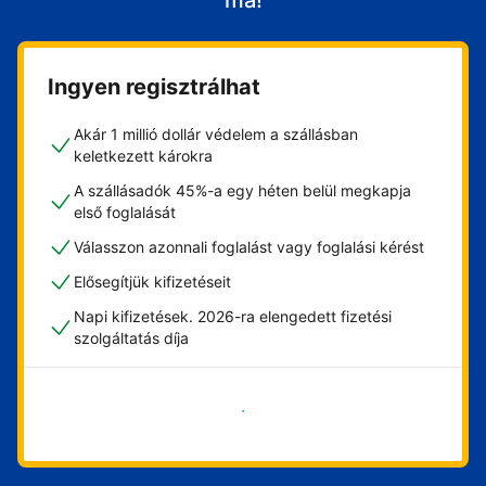
ma!
Ingyen regisztrálhat
Akár 1 millió dollár védelem a szállásban
keletkezett károkra
A szállásadók 45%-a egy héten belül megkapja
első foglalását
Válasszon azonnali foglalást vagy foglalási kérést
Elősegítjük kifizetéseit
Napi kifizetések. 2026-ra elengedett fizetési
szolgáltatás díja
Vágjon bele most