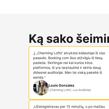
Ką sako šeimin
„Į „Charming Lofts“ atvyksta keliautojai iš viso
pasaulio. Booking.com šiuo atžvilgiu iš tiesų
padeda. Skirtingai nei kai kurios kitos
platformos, ši yra tarptautinė ir skirta daug
didesnei auditorijai. Man tai viską pakeitė iš
esmės.“
Louis Gonzalez
„Charming Lofts“, Los Andželas
„Užsiregistravau per 15 minučių, o po mažiau