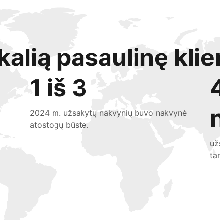
kalią pasaulinę klie
1 iš 3
2024 m. užsakytų nakvynių buvo nakvynė
atostogų būste.
už
ta