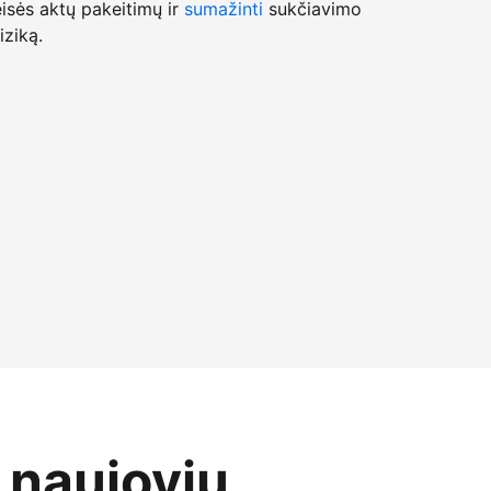
isės aktų pakeitimų ir
sumažinti
sukčiavimo
iziką.
o naujovių