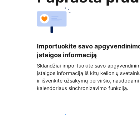
Importuokite savo apgyvendinim
įstaigos informaciją
Sklandžiai importuokite savo apgyvendini
įstaigos informaciją iš kitų kelionių svetaini
ir išvenkite užsakymų perviršio, naudodami
kalendoriaus sinchronizavimo funkciją.
Pradėti jau šiandien