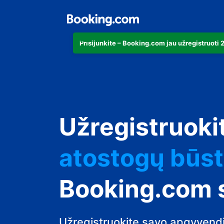
Prisijunkite – Booking.com jau užregistruoti
apartamentu
Užregistruoki
viešbutį
atostogų būs
svečių namus
Booking.com 
nakvynės su p
Užregistruokite savo apgyvendi