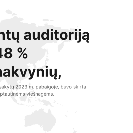
ntų auditoriją
48 %
nakvynių,
sakytų 2023 m. pabaigoje, buvo skirta
rptautinėms viešnagėms.