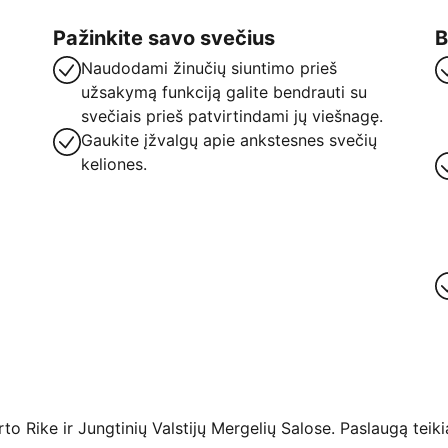
Pažinkite savo svečius
B
Naudodami žinučių siuntimo prieš
užsakymą funkciją galite bendrauti su
svečiais prieš patvirtindami jų viešnagę.
Gaukite įžvalgų apie ankstesnes svečių
keliones.
 Rike ir Jungtinių Valstijų Mergelių Salose. Paslaugą teikia