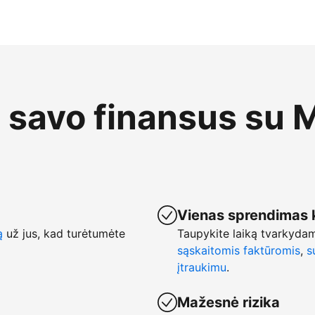
e savo finansus su 
Vienas sprendimas 
ą
už jus, kad turėtumėte
Taupykite laiką tvarkyda
sąskaitomis faktūromis
,
s
įtraukimu
.
Mažesnė rizika