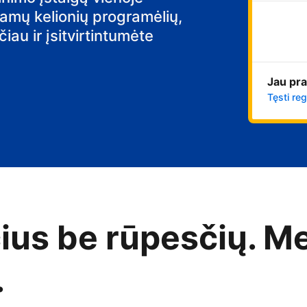
iamų kelionių programėlių,
au ir įsitvirtintumėte
Jau pra
Tęsti reg
čius be rūpesčių. M
.