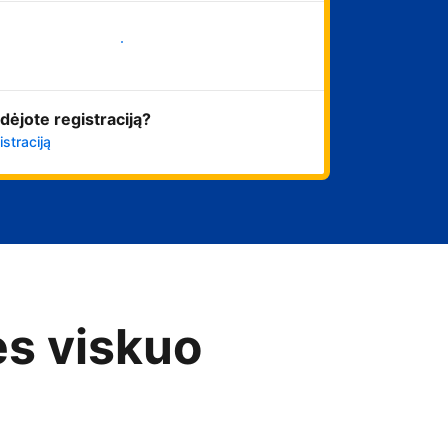
Pradėti
dėjote registraciją?
istraciją
es viskuo