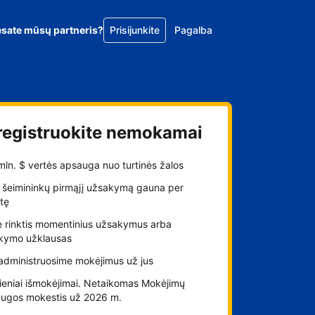
esate mūsų partneris?
Prisijunkite
Pagalba
registruokite nemokamai
 mln. $ vertės apsauga nuo turtinės žalos
 šeimininkų pirmąjį užsakymą gauna per
tę
e rinktis momentinius užsakymus arba
kymo užklausas
administruosime mokėjimus už jus
ieniai išmokėjimai. Netaikomas Mokėjimų
augos mokestis už 2026 m.