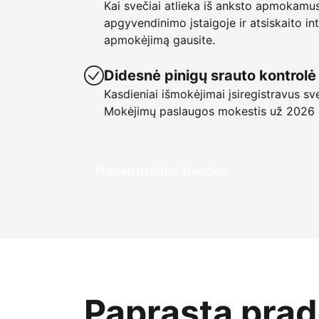
Kai svečiai atlieka iš anksto apmokamu
apgyvendinimo įstaigoje ir atsiskaito in
apmokėjimą gausite.
Didesnė pinigų srauto kontrolė
Kasdieniai išmokėjimai įsiregistravus sv
Mokėjimų paslaugos mokestis už 2026
Pradėti uždirbti šiandien
Paprasta pradė