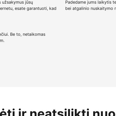
s užsakymus jūsų
Padedame jums laikytis te
ternetu, esate garantuoti, kad
bei atgalinio nuskaitymo r
ečiui. Be to, netaikomas
 m.
ti ir neatsilikti nu