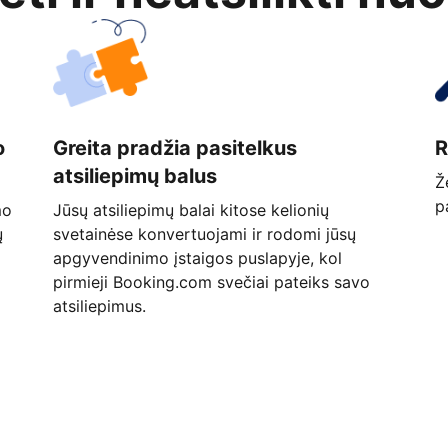
o
Greita pradžia pasitelkus
R
atsiliepimų balus
Ž
p
mo
Jūsų atsiliepimų balai kitose kelionių
ų
svetainėse konvertuojami ir rodomi jūsų
apgyvendinimo įstaigos puslapyje, kol
pirmieji Booking.com svečiai pateiks savo
atsiliepimus.