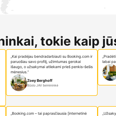
inkai, tokie kaip jū
„Kai pradėjau bendradarbiauti su Booking.com ir
„Pradėt
paruošiau savo profilį, užimtumas gerokai
labai pa
išaugo, o užsakymai atliekami prieš penkis–šešis
mėnesius.“
Zoey Berghoff
Būsto JAV šeimininkė
„Booking.com – tai paprasčiausia [internetinė
„Užsaky