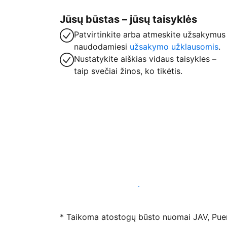
Jūsų būstas – jūsų taisyklės
Patvirtinkite arba atmeskite užsakymus
naudodamiesi
užsakymo užklausomis
.
Nustatykite aiškias vidaus taisykles –
taip svečiai žinos, ko tikėtis.
Registruotis mūsų platformoje dabar
* Taikoma atostogų būsto nuomai JAV, Puerto