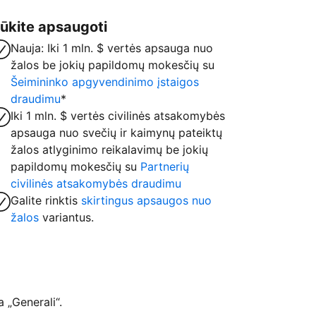
ūkite apsaugoti
Nauja: Iki 1 mln. $ vertės apsauga nuo
žalos be jokių papildomų mokesčių su
Šeimininko apgyvendinimo įstaigos
draudimu
*
Iki 1 mln. $ vertės civilinės atsakomybės
apsauga nuo svečių ir kaimynų pateiktų
žalos atlyginimo reikalavimų be jokių
papildomų mokesčių su
Partnerių
civilinės atsakomybės draudimu
Galite rinktis
skirtingus apsaugos nuo
žalos
variantus.
 „Generali“.