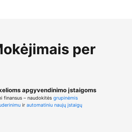
Mokėjimais per
kelioms apgyvendinimo įstaigoms
mi finansus – naudokitės
grupinėmis
uderinimu
ir
automatiniu naujų įstaigų