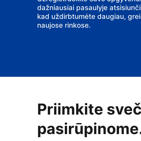
dažniausiai pasaulyje atsisiunč
namus
kad uždirbtumėte daugiau, greiči
naujose rinkose.
Priimkite sve
pasirūpinome