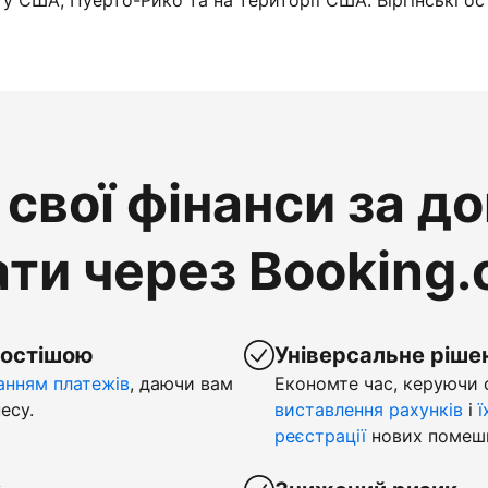
у США, Пуерто-Рико та на території США. Віргінські ос
свої фінанси за д
ти через Booking
ростішою
Універсальне ріше
нням платежів
, даючи вам
Економте час, керуючи
есу.
виставлення рахунків
і
ї
реєстрації
нових помеш