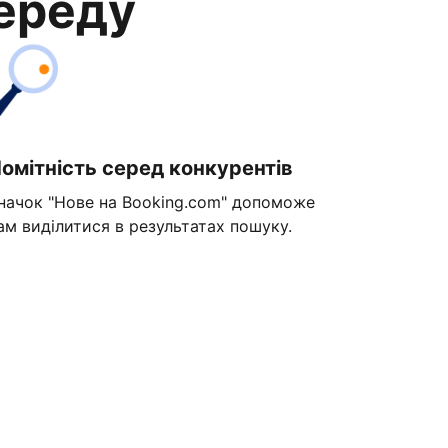
переду
омітність серед конкурентів
начок "Нове на Booking.com" допоможе
ам виділитися в результатах пошуку.