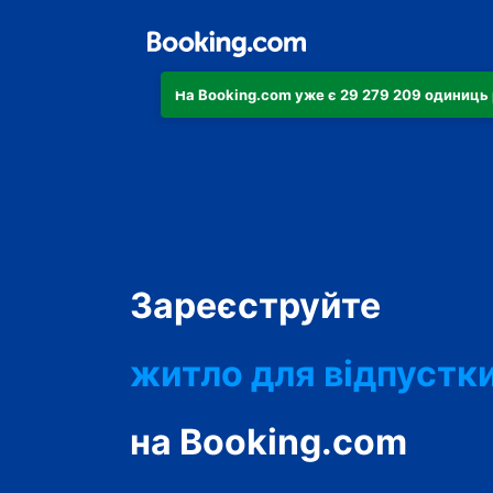
На Booking.com уже є 29 279 209 одиниць 
апартаменти
Зареєструйте
готель
житло для відпустк
гостьовий будинок
на Booking.com