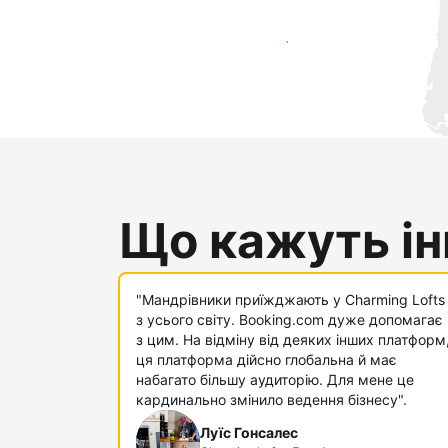
Привабити нових гостей вже сьогодні
Що кажуть інш
"Мандрівники приїжджають у Charming Lofts
з усього світу. Booking.com дуже допомагає
з цим. На відміну від деяких інших платформ
ця платформа дійсно глобальна й має
набагато більшу аудиторію. Для мене це
кардинально змінило ведення бізнесу".
Луїс Гонсалес