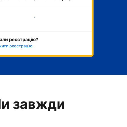
Розпочати зараз
али реєстрацію?
ити реєстрацію
Ми завжди