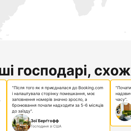
і господарі, схожі
"Після того як я приєдналася до Booking.com
"Почати
і налаштувала сторінку помешкання, моє
надзвич
,
заповнення номерів значно зросло, а
часу".
бронювання почали надходити за 5-6 місяців
до заїзду".
Зої Берґгофф
Господиня зі США