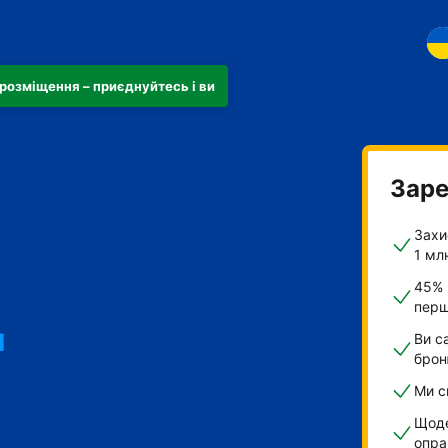
розміщення – приєднуйтесь і ви
Заре
Захи
1 мл
45% 
перш
и
Ви с
брон
Ми с
Щоде
опра