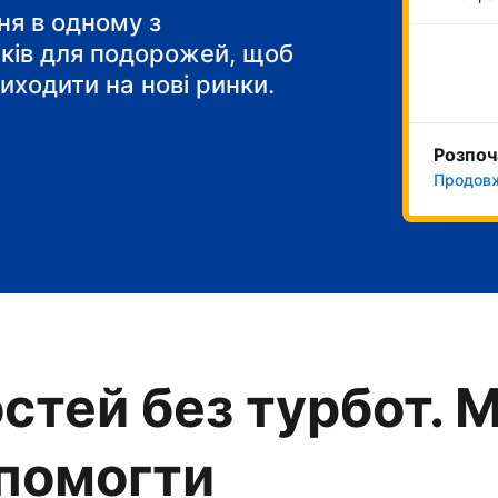
 сніданок"
я в одному з
тків для подорожей, щоб
иходити на нові ринки.
Розпоч
Продовж
стей без турбот. 
опомогти