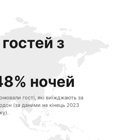
 гостей з
48% ночей
онювали гості, які виїжджають за
рдон (за даними на кінець 2023
ку).