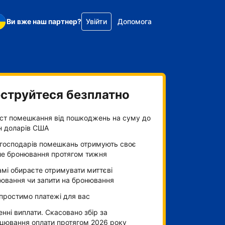
Ви вже наш партнер?
Увійти
Допомога
струйтеся безплатно
ст помешкання від пошкоджень на суму до
н доларів США
господарів помешкань отримують своє
е бронювання протягом тижня
амі обираєте отримувати миттєві
ювання чи запити на бронювання
простимо платежі для вас
нні виплати. Скасовано збір за
цювання оплати протягом 2026 року