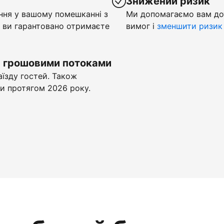
у
Знижений ризик
ння у вашому помешканні з
Ми допомагаємо вам до
 ви гарантовано отримаєте
вимог і
зменшити ризик
и грошовими потоками
аїзду гостей. Також
и протягом 2026 року.