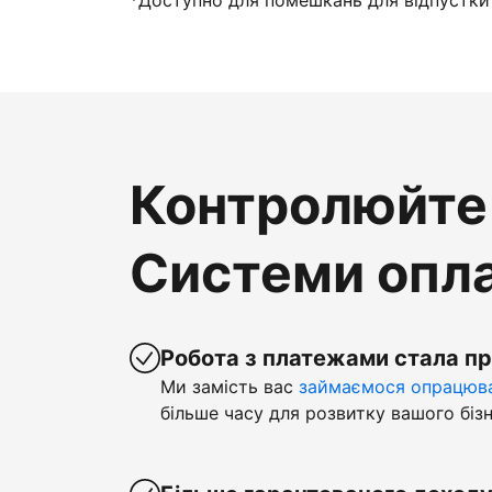
*Доступно для помешкань для відпустки 
Контролюйте 
Системи опла
Робота з платежами стала п
Ми замість вас
займаємося опрацюва
більше часу для розвитку вашого бізн