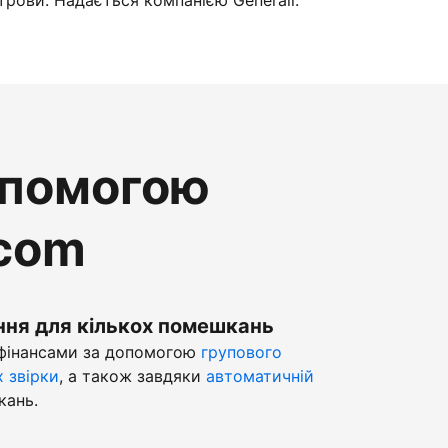
трови. Надається компанією Generali.
опомогою
.com
ння для кількох помешкань
 фінансами за допомогою
групового
х звірки
, а також завдяки
автоматичній
кань.