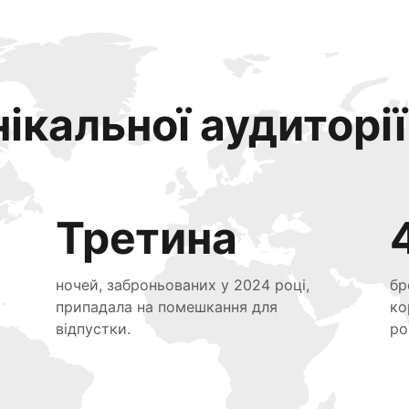
ікальної аудиторії
Третина
ночей, заброньованих у 2024 році,
бр
припадала на помешкання для
ко
відпустки.
ро
я