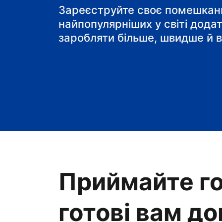
готель типу "ліжко і
Зареєструйте своє помешканн
найпопулярніших у світі дода
заробляти більше, швидше й в
Приймайте го
готові вам д