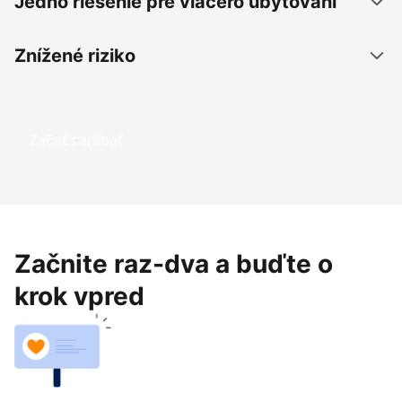
Jedno riešenie pre viacero ubytovaní
Znížené riziko
Začať zarábať
Začnite raz-dva a buďte o
krok vpred