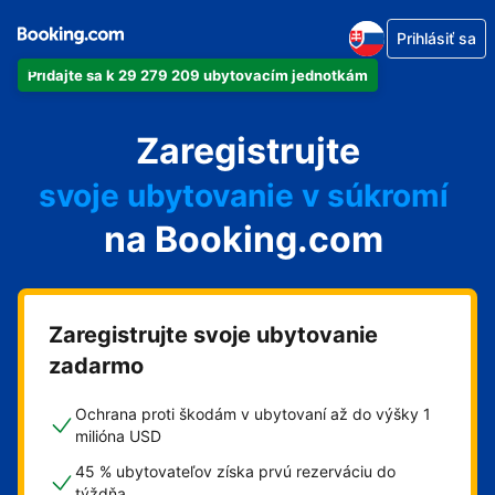
Prihlásiť sa
Pridajte sa k 29 279 209 ubytovacím jednotkám
svoj apartmán
Zaregistrujte
svoj hotel
svoje ubytovanie v súkromí
na Booking.com
svoj penzión
svoje bed and breakfast
Zaregistrujte svoje ubytovanie
zadarmo
Ochrana proti škodám v ubytovaní až do výšky 1
milióna USD
45 % ubytovateľov získa prvú rezerváciu do
týždňa