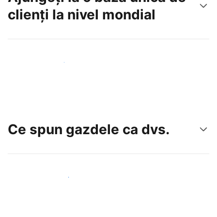
clienți la nivel mondial
Atrageți noi oaspeți astăzi
Ce spun gazdele ca dvs.
Alăturați-vă gazdelor ca dvs.