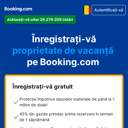
Autentificați-vă
Alăturați-vă altor 29.279.209 listări
apartamentul
Înregistrați-vă
hotelul
proprietate de vacanță
pe Booking.com
pensiunea
B&B-ul
Înregistrați-vă gratuit
Protecție împotriva daunelor materiale de până la 1
milion de dolari
45% din gazde primesc prima rezervare în termen
de 1 săptămână