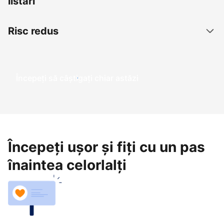
listări
Risc redus
Începeți să câștigați chiar astăzi
Începeți ușor și fiți cu un pas
înaintea celorlalți