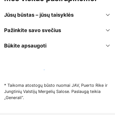
Jūsų būstas – jūsų taisyklės
Pažinkite savo svečius
Būkite apsaugoti
Registruotis mūsų platformoje dabar
* Taikoma atostogų būsto nuomai JAV, Puerto Rike ir
Jungtinių Valstijų Mergelių Salose. Paslaugą teikia
„Generali“.