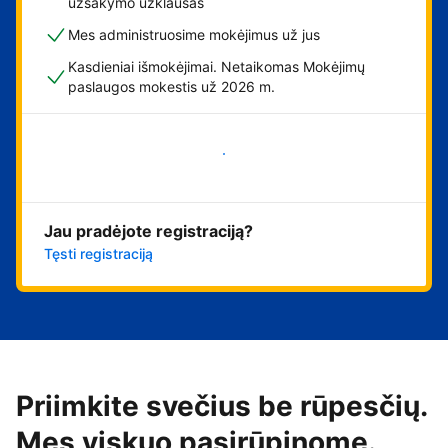
užsakymo užklausas
Mes administruosime mokėjimus už jus
Kasdieniai išmokėjimai. Netaikomas Mokėjimų
paslaugos mokestis už 2026 m.
Pradėti
Jau pradėjote registraciją?
Tęsti registraciją
Priimkite svečius be rūpesčių.
Mes viskuo pasirūpinome.