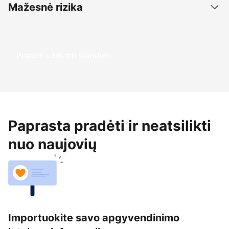
Mažesnė rizika
Pradėti uždirbti šiandien
Paprasta pradėti ir neatsilikti
nuo naujovių
Importuokite savo apgyvendinimo