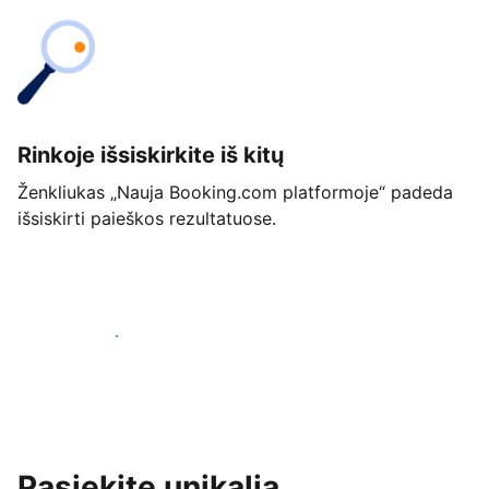
Rinkoje išsiskirkite iš kitų
Ženkliukas „Nauja Booking.com platformoje“ padeda
išsiskirti paieškos rezultatuose.
Pradėti jau šiandien
Pasiekite unikalią