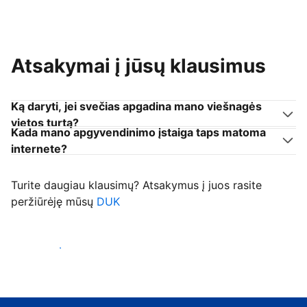
Atsakymai į jūsų klausimus
Ką daryti, jei svečias apgadina mano viešnagės
vietos turtą?
Kada mano apgyvendinimo įstaiga taps matoma
internete?
Turite daugiau klausimų? Atsakymus į juos rasite
peržiūrėję mūsų
DUK
Priimti svečius