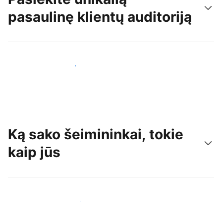
pasaulinę klientų auditoriją
Pritraukti naujų svečių šiandien
Ką sako šeimininkai, tokie
kaip jūs
Prisijungti prie panašių šeimininkų