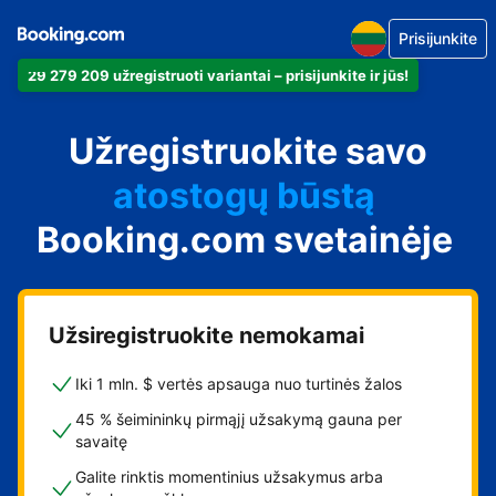
Prisijunkite
29 279 209 užregistruoti variantai – prisijunkite ir jūs!
apartamentus
Užregistruokite savo
viešbutį
atostogų būstą
Booking.com svetainėje
svečių namus
nakvynės su pusryčiais
namus
Užsiregistruokite nemokamai
Iki 1 mln. $ vertės apsauga nuo turtinės žalos
45 % šeimininkų pirmąjį užsakymą gauna per
savaitę
Galite rinktis momentinius užsakymus arba