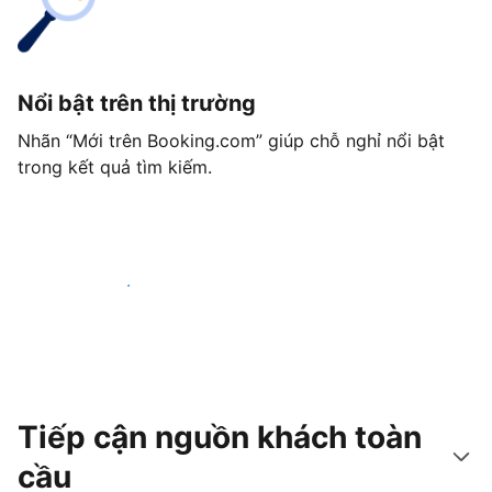
Nổi bật trên thị trường
Nhãn “Mới trên Booking.com” giúp chỗ nghỉ nổi bật
trong kết quả tìm kiếm.
Bắt đầu ngay hôm nay
Tiếp cận nguồn khách toàn
cầu