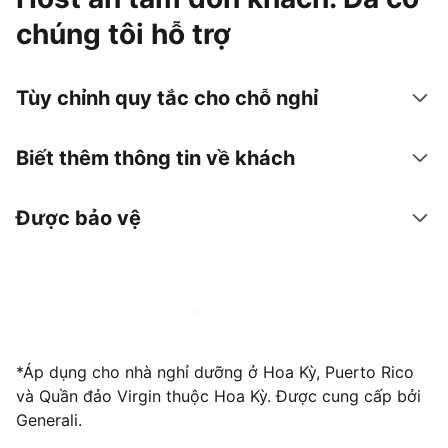
chúng tôi hỗ trợ
Tùy chỉnh quy tắc cho chỗ nghỉ
Biết thêm thông tin về khách
Được bảo vệ
Trở thành host với chúng tôi ngay hôm nay
*Áp dụng cho nhà nghỉ dưỡng ở Hoa Kỳ, Puerto Rico
và Quần đảo Virgin thuộc Hoa Kỳ. Được cung cấp bởi
Generali.