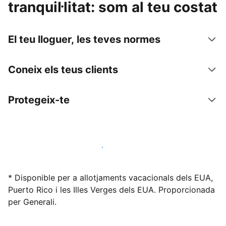
tranquil·litat: som al teu costat
El teu lloguer, les teves normes
Coneix els teus clients
Protegeix-te
Lloga l'allotjament amb nosaltres avui mateix
* Disponible per a allotjaments vacacionals dels EUA,
Puerto Rico i les Illes Verges dels EUA. Proporcionada
per Generali.