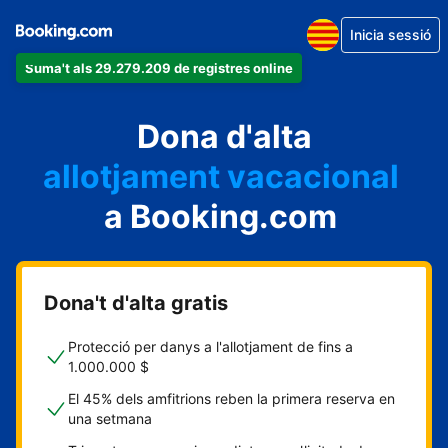
Inicia sessió
Suma't als 29.279.209 de registres online
un apartament
Dona d'alta
un hotel
allotjament vacacional
a Booking.com
un hostal
una casa rural
Dona't d'alta gratis
Protecció per danys a l'allotjament de fins a
1.000.000 $
El 45% dels amfitrions reben la primera reserva en
una setmana