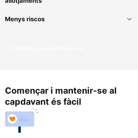
allotjaments
Menys riscos
Comença a guanyar diners avui
Començar i mantenir-se al
capdavant és fàcil