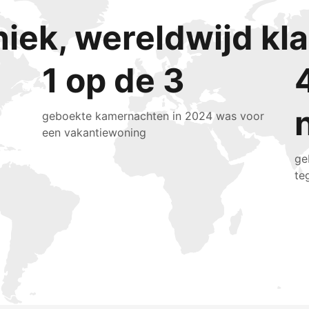
niek, wereldwijd k
1 op de 3
geboekte kamernachten in 2024 was voor
een vakantiewoning
ge
te