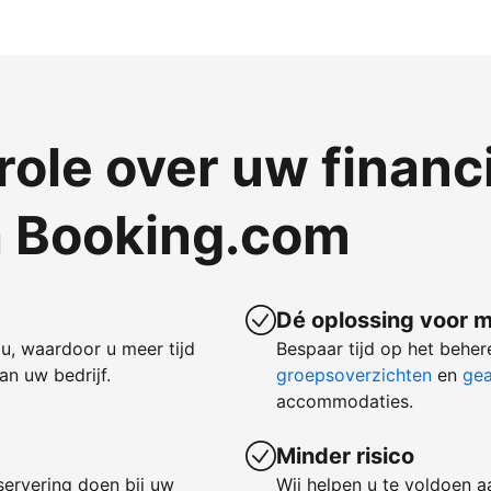
ole over uw financ
a Booking.com
Dé oplossing voor m
u, waardoor u meer tijd
Bespaar tijd op het behe
n uw bedrijf.
groepsoverzichten
en
gea
accommodaties.
Minder risico
servering doen bij uw
Wij helpen u te voldoen a