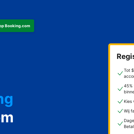
s op Booking.com
Regis
Tot 
acco
ng
45% 
binn
Kies
om
Wij f
Dagel
st
Beta