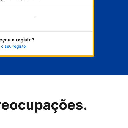
Comece já
eçou o registo?
 o seu registo
reocupações.