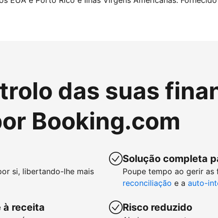
nos EUA e Porto Rico e Ilhas Virgens Americanas. Fornecido 
rolo das suas fina
or Booking.com
Solução completa p
or si, libertando-lhe mais
Poupe tempo ao gerir as
reconciliação
e a
auto-in
 à receita
Risco reduzido