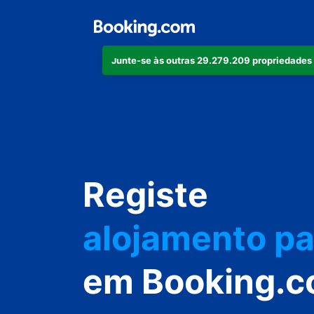
Junte-se às outras 29.279.209 propriedades
o seu aparta
o seu hotel
Registe
alojamento pa
a sua villa
em Booking.
o seu hostel