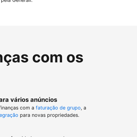
pela Generali.
nças com os
ara vários anúncios
 finanças com a
faturação de grupo
, a
tegração
para novas propriedades.