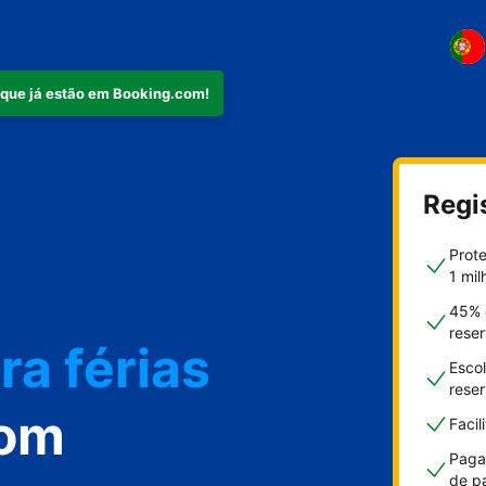
 que já estão em Booking.com!
mento
Regi
Prot
1 mil
45% 
ra férias
rese
Escol
rese
com
Faci
Paga
de p