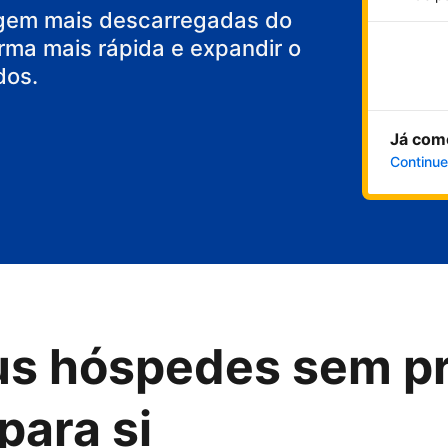
gem mais descarregadas do
rma mais rápida e expandir o
dos.
Já com
Continue
us hóspedes sem p
para si