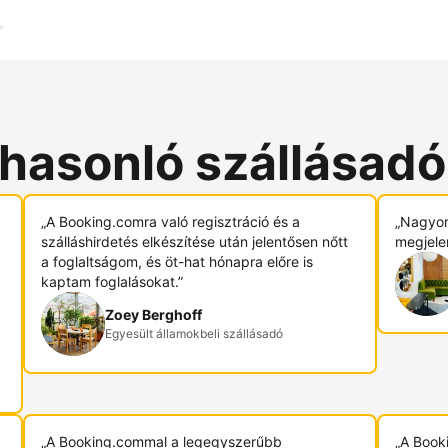
 hasonló szállásad
„A Booking.comra való regisztráció és a
„Nagyon
szálláshirdetés elkészítése után jelentősen nőtt
megjele
a foglaltságom, és öt-hat hónapra előre is
kaptam foglalásokat.”
Zoey Berghoff
Egyesült államokbeli szállásadó
„A Booking.commal a legegyszerűbb
„A Book