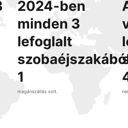
8
2024-ben
minden 3
lefoglalt
szobaéjszakábó
1
magánszállás volt.
ne