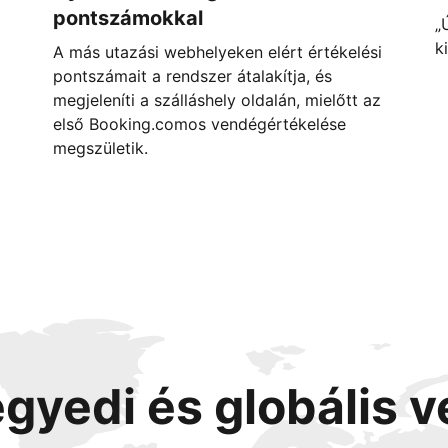
pontszámokkal
„
k
A más utazási webhelyeken elért értékelési
pontszámait a rendszer átalakítja, és
megjeleníti a szálláshely oldalán, mielőtt az
első Booking.comos vendégértékelése
megszületik.
egyedi és globális 