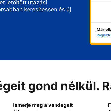
t letöltött utazási
orsabban kereshessen és új
Már elk
Regisztr
geit gond nélkül. 
Ismerje meg a vendégeit
F