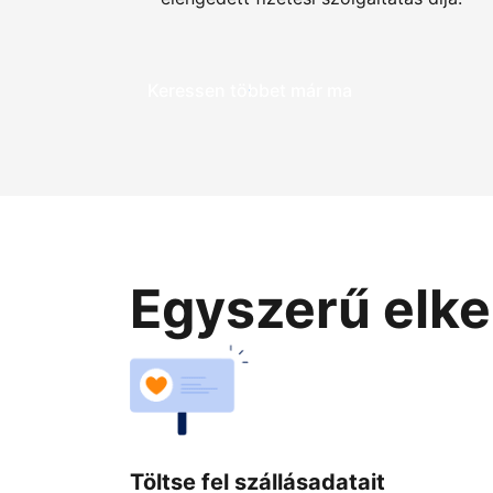
Keressen többet már ma
Egyszerű elke
Töltse fel szállásadatait