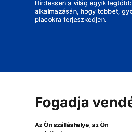
a házát
Hirdessen a világ egyik legtöbbe
alkalmazásán, hogy többet, gy
piacokra terjeszkedjen.
Fogadja vendé
Az Ön szálláshelye, az Ön