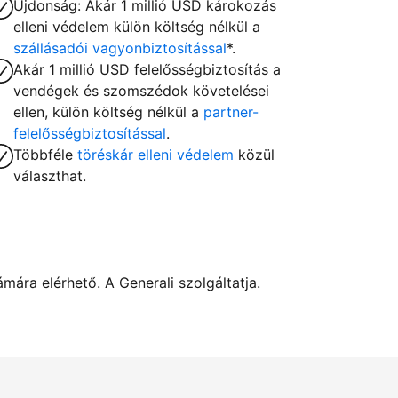
Újdonság: Akár 1 millió USD károkozás
elleni védelem külön költség nélkül a
szállásadói vagyonbiztosítással
*.
Akár 1 millió USD felelősségbiztosítás a
vendégek és szomszédok követelései
ellen, külön költség nélkül a
partner-
felelősségbiztosítással
.
Többféle
töréskár elleni védelem
közül
választhat.
ára elérhető. A Generali szolgáltatja.