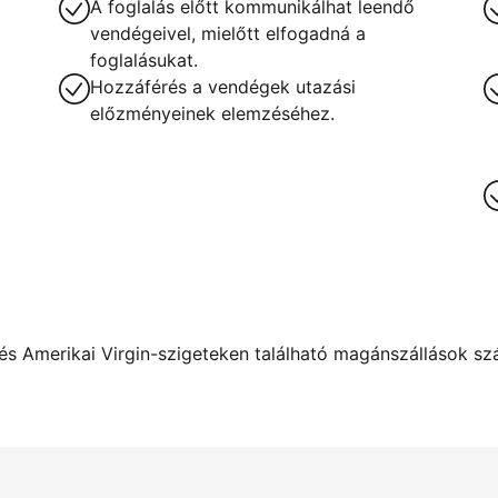
A foglalás előtt kommunikálhat leendő
vendégeivel, mielőtt elfogadná a
foglalásukat.
Hozzáférés a vendégek utazási
előzményeinek elemzéséhez.
s Amerikai Virgin-szigeteken található magánszállások szám