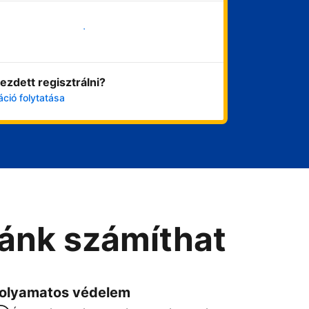
Vágjon bele most
ezdett regisztrálni?
áció folytatása
Ránk számíthat
olyamatos védelem