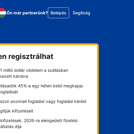
Ön már partnerünk?
Belépés
Segítség
en regisztrálhat
1 millió dollár védelem a szállásban
kezett károkra
állásadók 45%-a egy héten belül megkapja
foglalását
szon azonnali foglalást vagy foglalási kérést
gítjük kifizetéseit
kifizetések. 2026-ra elengedett fizetési
áltatás díja