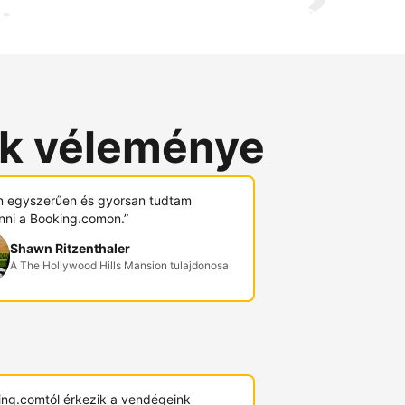
ók véleménye
 egyszerűen és gyorsan tudtam
nni a Booking.comon.”
Shawn Ritzenthaler
A The Hollywood Hills Mansion tulajdonosa
ing.comtól érkezik a vendégeink