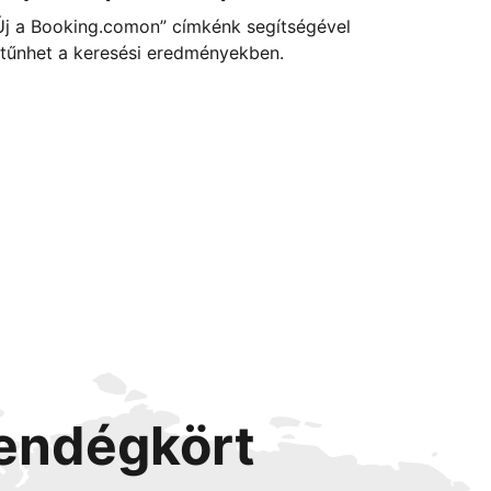
Új a Booking.comon” címkénk segítségével
itűnhet a keresési eredményekben.
vendégkört