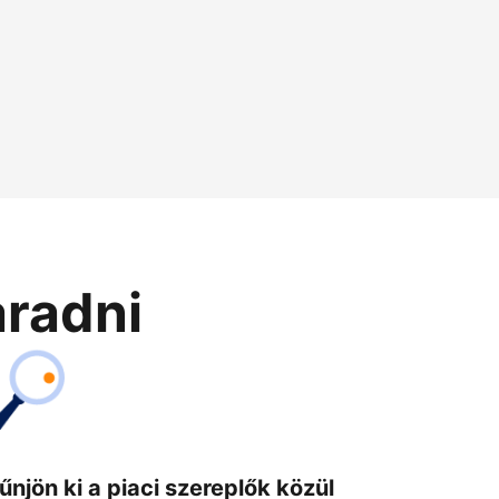
aradni
űnjön ki a piaci szereplők közül