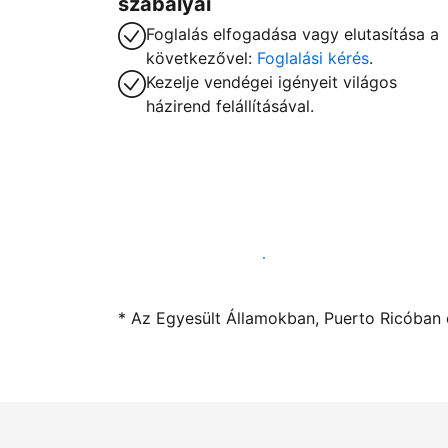
szabályai
Foglalás elfogadása vagy elutasítása a
következővel:
Foglalási kérés
.
Kezelje vendégei igényeit világos
házirend felállításával.
Kínáljon szállást a segítségünkkel
* Az Egyesült Államokban, Puerto Ricóban é