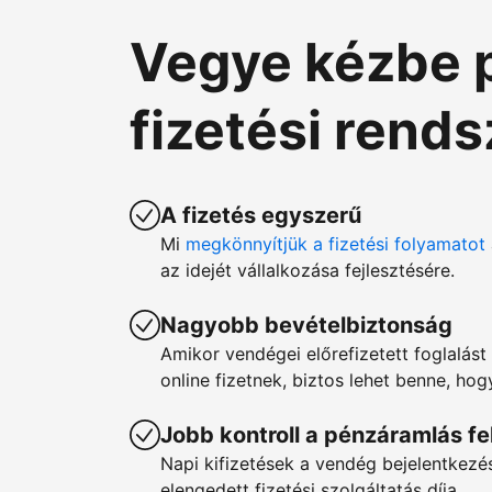
Vegye kézbe 
fizetési rend
A fizetés egyszerű
Mi
megkönnyítjük a fizetési folyamatot
az idejét vállalkozása fejlesztésére.
Nagyobb bevételbiztonság
Amikor vendégei előrefizetett foglalást 
online fizetnek, biztos lehet benne, ho
Jobb kontroll a pénzáramlás fe
Napi kifizetések a vendég bejelentkez
elengedett fizetési szolgáltatás díja.