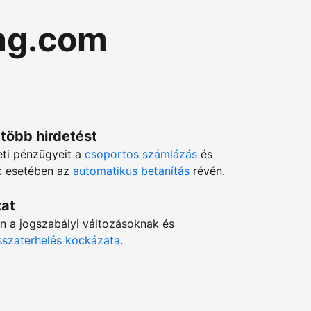
ng.com
 több hirdetést
eti pénzügyeit a
csoportos számlázás
és
ok esetében az
automatikus betanítás
révén.
zat
en a jogszabályi változásoknak és
isszaterhelés kockázata
.