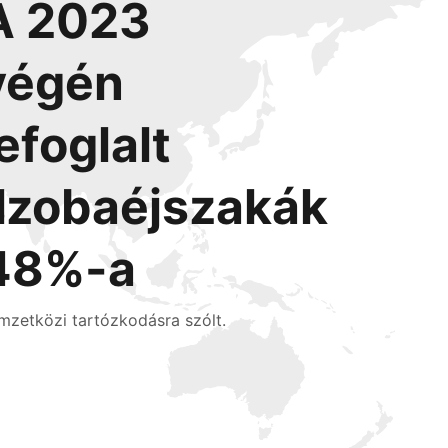
A 2023
végén
lefoglalt
l
szobaéjszakák
48%-a
mzetközi tartózkodásra szólt.