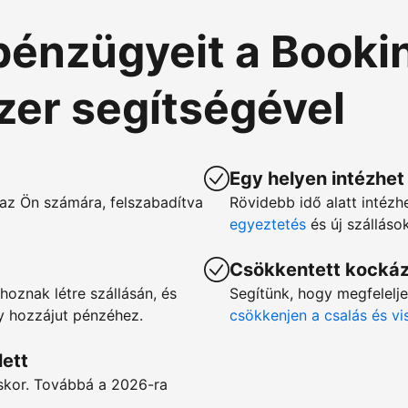
pénzügyeit a Booki
szer segítségével
Egy helyen intézhet
az Ön számára, felszabadítva
Rövidebb idő alatt intézh
egyeztetés
és új szállás
Csökkentett kocká
hoznak létre szállásán, és
Segítünk, hogy megfelelj
gy hozzájut pénzéhez.
csökkenjen a csalás és v
lett
éskor. Továbbá a 2026-ra