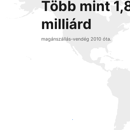
Több mint 1,
milliárd
magánszállás-vendég 2010 óta.
Érjen el új vendégeket még ma