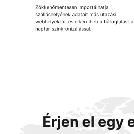
Zökkenőmentesen importálhatja
szálláshelyének adatait más utazási
webhelyekről, és elkerülheti a túlfoglalást a
naptár-szinkronizálással.
Vágjon bele még ma
Érjen el egy 