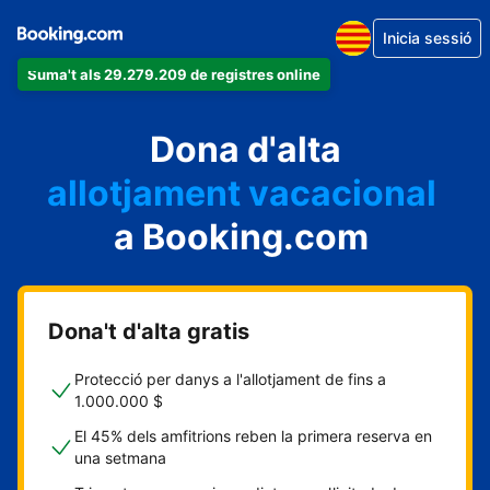
Inicia sessió
Suma't als 29.279.209 de registres online
un apartament
Dona d'alta
un hotel
allotjament vacacional
a Booking.com
un hostal
una casa rural
Dona't d'alta gratis
Protecció per danys a l'allotjament de fins a
1.000.000 $
El 45% dels amfitrions reben la primera reserva en
una setmana