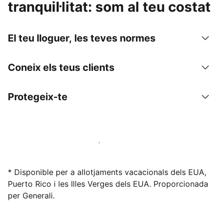
tranquil·litat: som al teu costat
El teu lloguer, les teves normes
Coneix els teus clients
Protegeix-te
Lloga l'allotjament amb nosaltres avui mateix
* Disponible per a allotjaments vacacionals dels EUA,
Puerto Rico i les Illes Verges dels EUA. Proporcionada
per Generali.