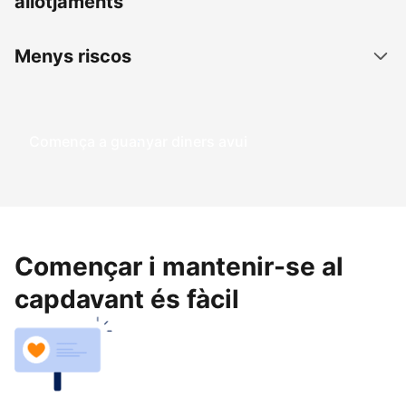
allotjaments
Menys riscos
Comença a guanyar diners avui
Començar i mantenir-se al
capdavant és fàcil