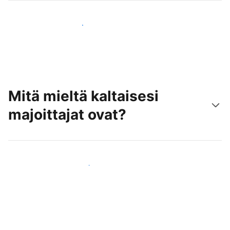
Tavoita uusia asiakkaita jo tänään
Mitä mieltä kaltaisesi
majoittajat ovat?
Liity kaltaistesi majoittajien joukkoon