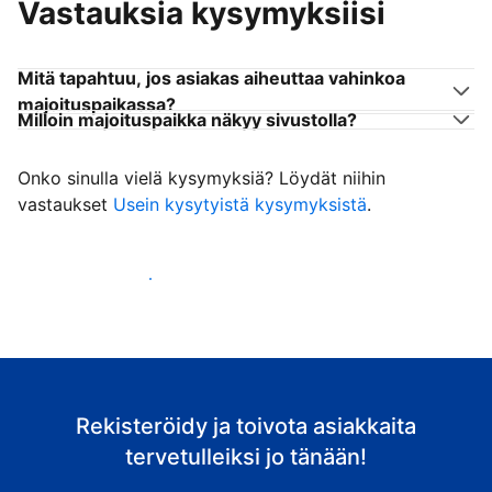
Vastauksia kysymyksiisi
Mitä tapahtuu, jos asiakas aiheuttaa vahinkoa
majoituspaikassa?
Milloin majoituspaikka näkyy sivustolla?
Onko sinulla vielä kysymyksiä? Löydät niihin
vastaukset
Usein kysytyistä kysymyksistä
.
Ala vastaanottaa asiakkaita
Rekisteröidy ja toivota asiakkaita
tervetulleiksi jo tänään!