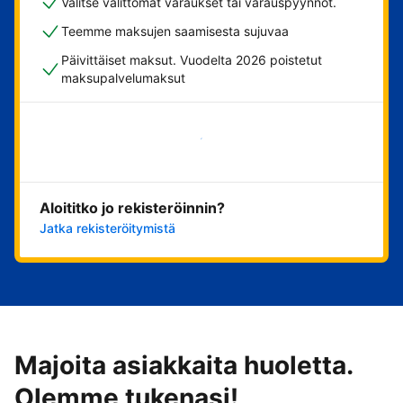
Valitse välittömät varaukset tai varauspyynnöt.
Teemme maksujen saamisesta sujuvaa
Päivittäiset maksut. Vuodelta 2026 poistetut
maksupalvelumaksut
Aloita nyt
Aloititko jo rekisteröinnin?
Jatka rekisteröitymistä
Majoita asiakkaita huoletta.
Olemme tukenasi!