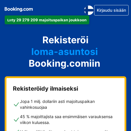
Kirjaudu sisään
Liity 29 279 209 majoituspaikan joukkoon
huoneistosi
Rekisteröi
hotellisi
loma-asuntosi
Booking.comiin
guesthousesi
bed & breakfastisi
Rekisteröidy ilmaiseksi
Jopa 1 milj. dollariin asti majoituspaikan
vahinkosuojaa
45 % majoittajista saa ensimmäisen varauksensa
viikon kuluessa.