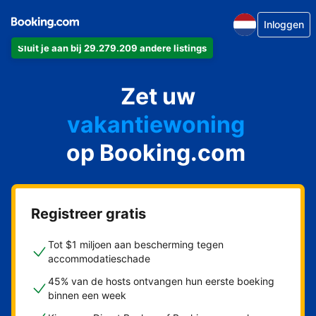
Inloggen
Sluit je aan bij 29.279.209 andere listings
appartement
Zet uw
hotel
vakantiewoning
op Booking.com
pension
bed & breakfast
Registreer gratis
Tot $1 miljoen aan bescherming tegen
accommodatieschade
45% van de hosts ontvangen hun eerste boeking
binnen een week