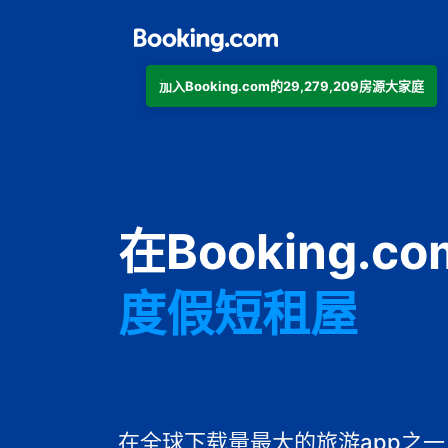
加入Booking.com的29,279,209房源大家庭
公寓
在Booking.
酒店
度假短租屋
旅馆
住宿加早餐旅
在全球下载量最大的旅游app之