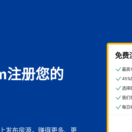
免费
com注册您的
最高
45
选择
我们
每日
馆
一上发布房源，赚得更多、更