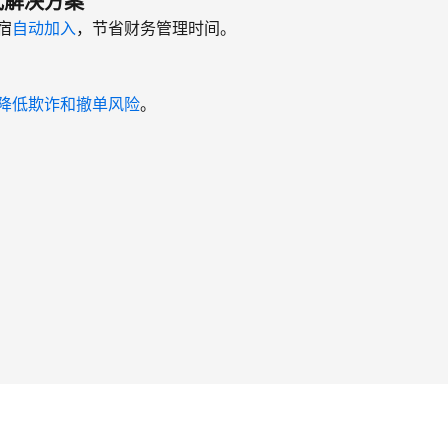
式解决方案
宿
自动加入
，节省财务管理时间。
降低欺诈和撤单风险
。