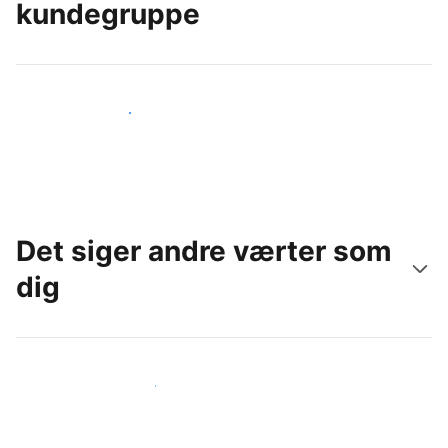
kundegruppe
Nå ud til nye gæster i dag
Det siger andre værter som
dig
Slut dig til andre værter som dig