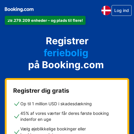
Log ind
29.279.209 enheder – og plads til flere!
din lejlighed
Registrer
dit hotel
feriebolig
på Booking.com
dit pensionat
dit bed & breakfast
Registrer dig gratis
Op til 1 million USD i skadesdækning
45% af vores værter får deres første booking
indenfor en uge
Vælg øjeblikkelige bookinger eller