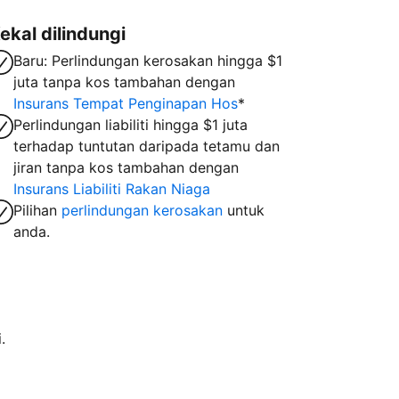
ekal dilindungi
Baru: Perlindungan kerosakan hingga $1
juta tanpa kos tambahan dengan
Insurans Tempat Penginapan Hos
*
Perlindungan liabiliti hingga $1 juta
terhadap tuntutan daripada tetamu dan
jiran tanpa kos tambahan dengan
Insurans Liabiliti Rakan Niaga
Pilihan
perlindungan kerosakan
untuk
anda.
.