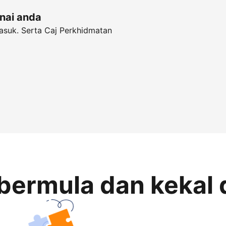
unai anda
asuk. Serta Caj Perkhidmatan
bermula dan kekal 