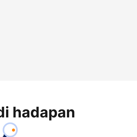
di hadapan