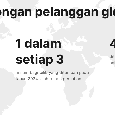
ongan pelanggan gl
1 dalam
setiap 3
di
an
malam bagi bilik yang ditempah pada
tahun 2024 ialah rumah percutian.