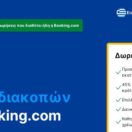
Εί
αχωρήσεις που διαθέτει ήδη η Booking.com
Δωρ
ά
Προσ
ο
εκατ
45% 
κράτ
 διακοπών
Επιλ
king.com
Διευ
Καθη
χρέω