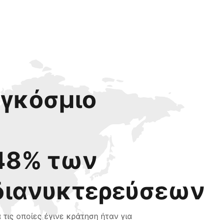
αγκόσμιο
48% των
διανυκτερεύσεων
α τις οποίες έγινε κράτηση ήταν για