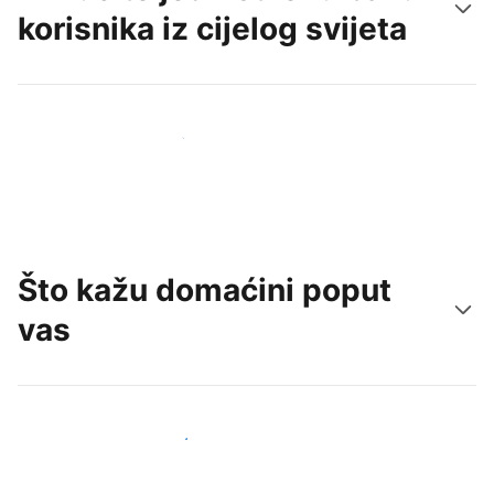
korisnika iz cijelog svijeta
Doprite do novih gostiju već danas
Što kažu domaćini poput
vas
Pridružite se domaćinima poput vas