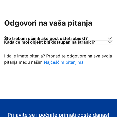
Odgovori na vaša pitanja
Što trebam učiniti ako gost ošteti objekt?
Kada će moj objekt biti dostupan na stranici?
I dalje imate pitanja? Pronađite odgovore na sva svoja
pitanja među našim
Najčešćim pitanjima
Počnite primati goste
Prijavite se i počnite primati goste danas!