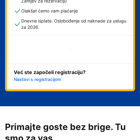
Zahtjev za rezervaciju
Olakšat ćemo vam plaćanje
Dnevne isplate. Oslobođenje od naknade za uslugu
za 2026.
Započni odmah
Već ste započeli registraciju?
Nastavi s registracijom
Primajte goste bez brige. Tu
smo za vas