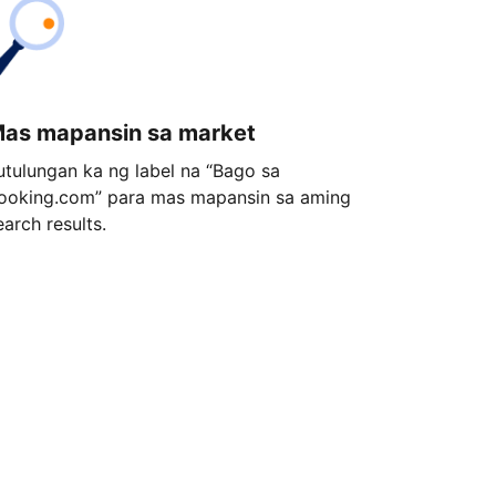
as mapansin sa market
utulungan ka ng label na “Bago sa
ooking.com” para mas mapansin sa aming
earch results.