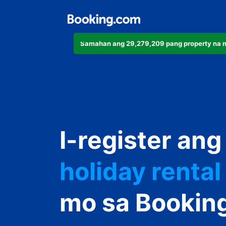
Samahan ang 29,279,209 pang property na 
apartment
I-register ang
hotel
holiday rental
guest house
mo sa Bookin