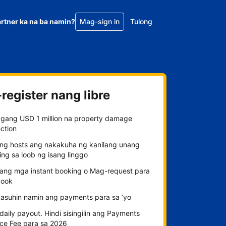
rtner ka na ba namin?
Mag-sign in
Tulong
register nang libre
gang USD 1 million na property damage
ction
ng hosts ang nakakuha ng kanilang unang
ng sa loob ng isang linggo
n ang mga instant booking o Mag-request para
ook
kasuhin namin ang payments para sa ‘yo
aily payout. Hindi sisingilin ang Payments
ice Fee para sa 2026