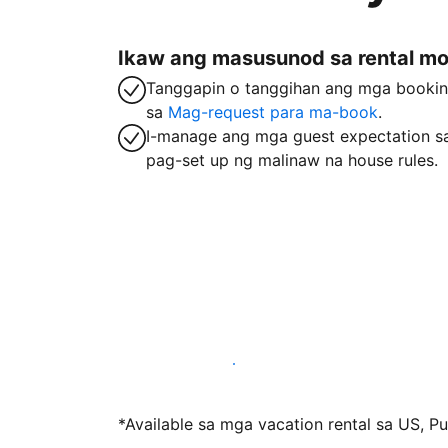
Ikaw ang masusunod sa rental m
Tanggapin o tanggihan ang mga booki
sa
Mag-request para ma-book
.
I-manage ang mga guest expectation s
pag-set up ng malinaw na house rules.
Mag-host sa amin ngayon
*Available sa mga vacation rental sa US, Pue