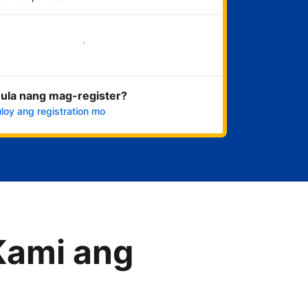
Magsimula na
ula nang mag-register?
loy ang registration mo
Kami ang