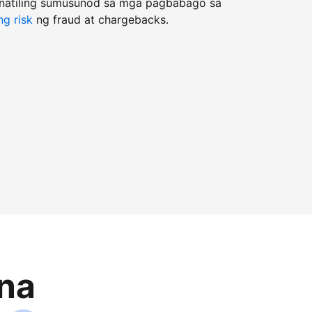
natiling sumusunod sa mga pagbabago sa
g risk
ng fraud at chargebacks.
na