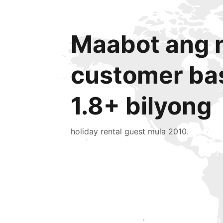
Maabot ang n
customer ba
1.8+ bilyong
holiday rental guest mula 2010.
Makaabot ng mga bagong guest ngayon