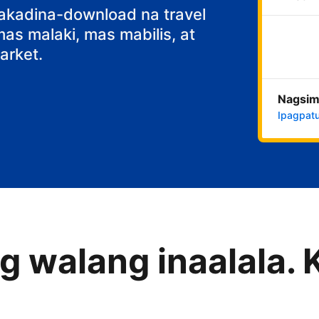
fast
nakadina-download na travel
s malaki, mas mabilis, at
rket.
Nagsim
Ipagpatu
 walang inaalala. 