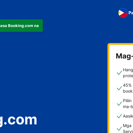
Pa
nasa Booking.com na
Mag-
Hang
prote
45% 
booki
Pilii
ma-b
g.com
Aasi
Mga d
Serv