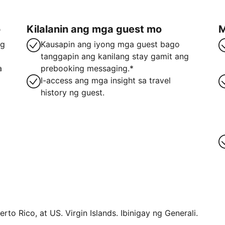
o
Kilalanin ang mga guest mo
M
ng
Kausapin ang iyong mga guest bago
tanggapin ang kanilang stay gamit ang
a
prebooking messaging.*
I-access ang mga insight sa travel
history ng guest.
rto Rico, at US. Virgin Islands. Ibinigay ng Generali.