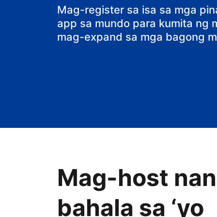
bed and break
Mag-register sa isa sa mga pi
app sa mundo para kumita ng ma
mag-expand sa mga bagong ma
Mag-host nang
bahala sa ‘yo