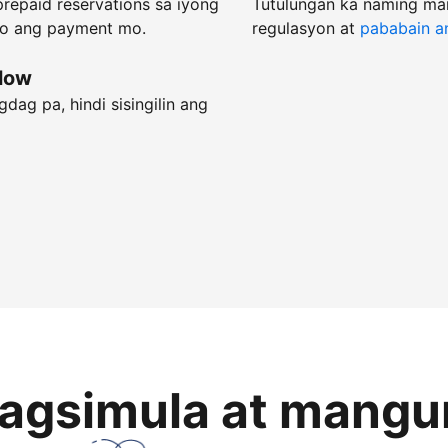
repaid reservations sa iyong
Tutulungan ka naming ma
do ang payment mo.
regulasyon at
pababain an
flow
dag pa, hindi sisingilin ang
magsimula at mangu