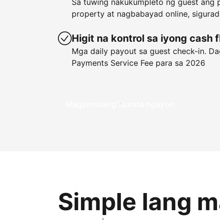
Sa tuwing nakukumpleto ng guest ang p
property at nagbabayad online, sigura
Higit na kontrol sa iyong cash 
Mga daily payout sa guest check-in. Dag
Payments Service Fee para sa 2026
Magsimulang kumita ngayon
Simple lang 