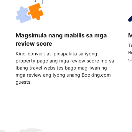
Magsimula nang mabilis sa mga
M
review score
T
B
Kino-convert at ipinapakita sa iyong
s
property page ang mga review score mo sa
ibang travel websites bago mag-iwan ng
mga review ang iyong unang Booking.com
guests.