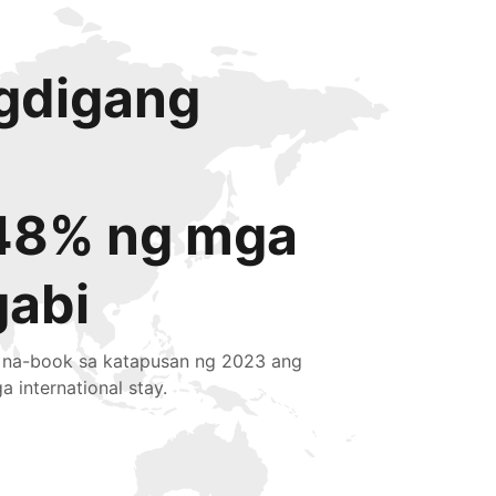
igdigang
48% ng mga
gabi
 na-book sa katapusan ng 2023 ang
a international stay.