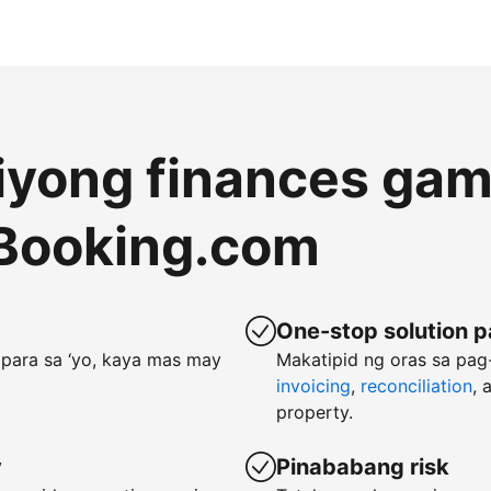
 iyong finances gam
Booking.com
One-stop solution p
para sa ‘yo, kaya mas may
Makatipid ng oras sa pa
invoicing
,
reconciliation
, 
property.
y
Pinababang risk