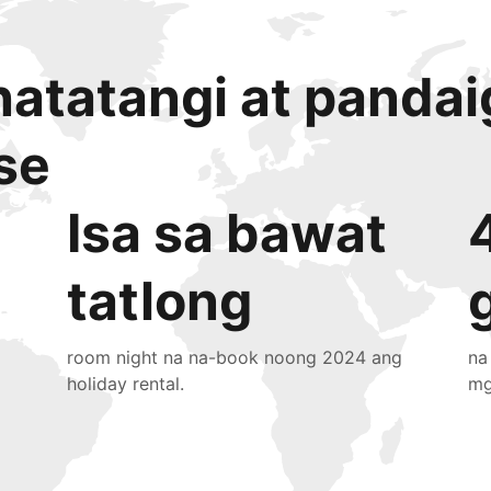
atatangi at panda
se
Isa sa bawat
tatlong
room night na na-book noong 2024 ang
na
holiday rental.
mg