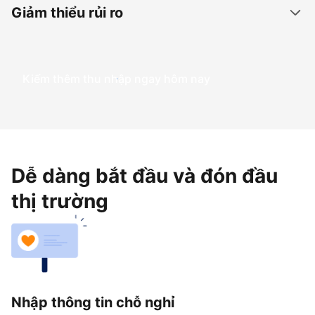
Giảm thiểu rủi ro
Kiếm thêm thu nhập ngay hôm nay
Dễ dàng bắt đầu và đón đầu
thị trường
Nhập thông tin chỗ nghỉ