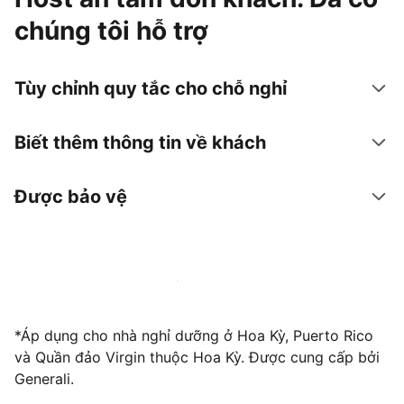
chúng tôi hỗ trợ
Tùy chỉnh quy tắc cho chỗ nghỉ
Biết thêm thông tin về khách
Được bảo vệ
Trở thành host với chúng tôi ngay hôm nay
*Áp dụng cho nhà nghỉ dưỡng ở Hoa Kỳ, Puerto Rico
và Quần đảo Virgin thuộc Hoa Kỳ. Được cung cấp bởi
Generali.