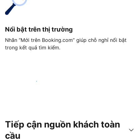
Nổi bật trên thị trường
Nhãn “Mới trên Booking.com” giúp chỗ nghỉ nổi bật
trong kết quả tìm kiếm.
Bắt đầu ngay hôm nay
Tiếp cận nguồn khách toàn
cầu