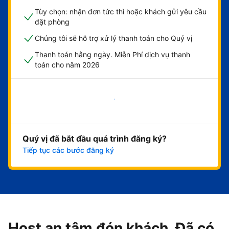
Tùy chọn: nhận đơn tức thì hoặc khách gửi yêu cầu
đặt phòng
Chúng tôi sẽ hỗ trợ xử lý thanh toán cho Quý vị
Thanh toán hằng ngày. Miễn Phí dịch vụ thanh
toán cho năm 2026
Bắt đầu ngay
Quý vị đã bắt đầu quá trình đăng ký?
Tiếp tục các bước đăng ký
Host an tâm đón khách. Đã có