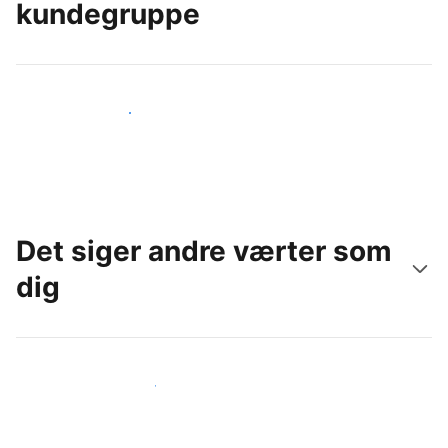
kundegruppe
Nå ud til nye gæster i dag
Det siger andre værter som
dig
Slut dig til andre værter som dig