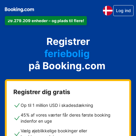
Log ind
29.279.209 enheder – og plads til flere!
din lejlighed
Registrer
dit hotel
feriebolig
på Booking.com
dit pensionat
dit bed & breakfast
Registrer dig gratis
Op til 1 million USD i skadesdækning
45% af vores værter får deres første booking
indenfor en uge
Vælg øjeblikkelige bookinger eller