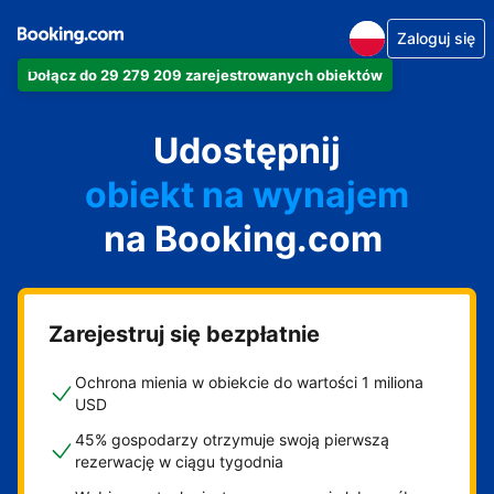
Zaloguj się
apartament
Dołącz do 29 279 209 zarejestrowanych obiektów
hotel
Udostępnij
obiekt na wynajem
wakacyjny
na Booking.com
pensjonat
obiekt B&B
Zarejestruj się bezpłatnie
Ochrona mienia w obiekcie do wartości 1 miliona
USD
45% gospodarzy otrzymuje swoją pierwszą
rezerwację w ciągu tygodnia