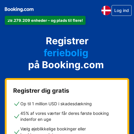
Log ind
29.279.209 enheder – og plads til flere!
din lejlighed
Registrer
dit hotel
feriebolig
på Booking.com
dit pensionat
dit bed & breakfast
Registrer dig gratis
Op til 1 million USD i skadesdækning
45% af vores værter får deres første booking
indenfor en uge
Vælg øjeblikkelige bookinger eller