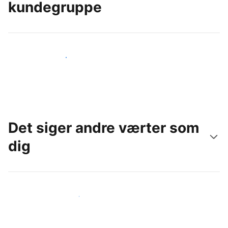
kundegruppe
Nå ud til nye gæster i dag
Det siger andre værter som
dig
Slut dig til andre værter som dig