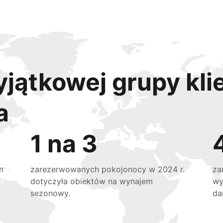
yjątkowej grupy kli
a
1 na 3
m
zarezerwowanych pokojonocy w 2024 r.
za
dotyczyła obiektów na wynajem
wy
sezonowy.
da