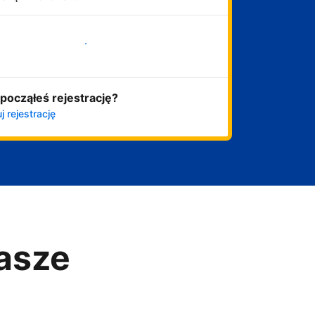
Zacznij już teraz
począłeś rejestrację?
j rejestrację
asze