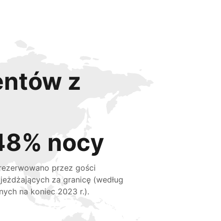
entów z
48% nocy
rezerwowano przez gości
jeżdżających za granicę (według
nych na koniec 2023 r.).