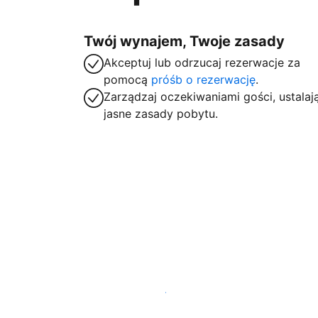
Twój wynajem, Twoje zasady
Akceptuj lub odrzucaj rezerwacje za
pomocą
próśb o rezerwację
.
Zarządzaj oczekiwaniami gości, ustalaj
jasne zasady pobytu.
Zarejestruj obiekt już dziś