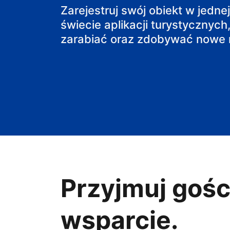
pensjonat
Zarejestruj swój obiekt w jedne
świecie aplikacji turystycznych,
obiekt B&B
zarabiać oraz zdobywać nowe r
Przyjmuj gośc
wsparcie.