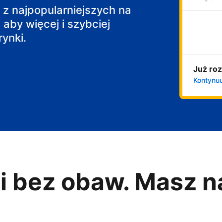
j z najpopularniejszych na
 aby więcej i szybciej
ynki.
Już roz
Kontynuu
i bez obaw. Masz n