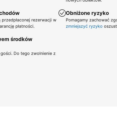
nowych obiektów.
ychodów
Obniżone ryzyko
 przedpłaconej rezerwacji w
Pomagamy zachować zgod
arancję płatności.
zmniejszyć ryzyko
oszust
ywem środków
gości. Do tego zwolnienie z