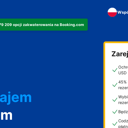
Wspó
279 209 opcji zakwaterowania na Booking.com
Zarej
Ochro
USD
45% 
reze
najem
Wybi
reze
om
Będz
Codzi
płat