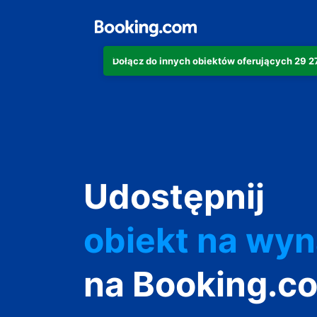
Dołącz do innych obiektów oferujących 29 
apartament
Udostępnij
hotel
obiekt na wy
wakacyjny
na Booking.c