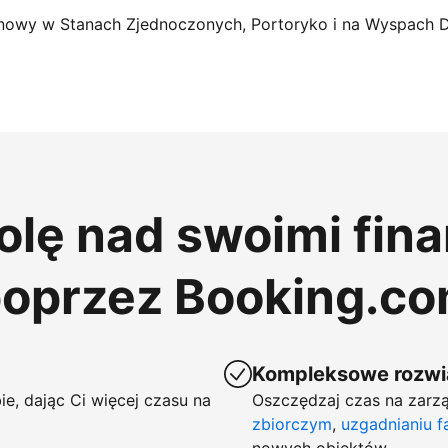
nowy w Stanach Zjednoczonych, Portoryko i na Wyspach 
rolę nad swoimi fin
poprzez Booking.c
Kompleksowe rozwią
ie, dając Ci więcej czasu na
Oszczędzaj czas na zarzą
zbiorczym
,
uzgadnianiu f