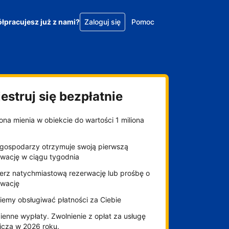
łpracujesz już z nami?
Zaloguj się
Pomoc
estruj się bezpłatnie
na mienia w obiekcie do wartości 1 miliona
gospodarzy otrzymuje swoją pierwszą
rwację w ciągu tygodnia
erz natychmiastową rezerwację lub prośbę o
rwację
iemy obsługiwać płatności za Ciebie
enne wypłaty. Zwolnienie z opłat za usługę
niczą w 2026 roku.